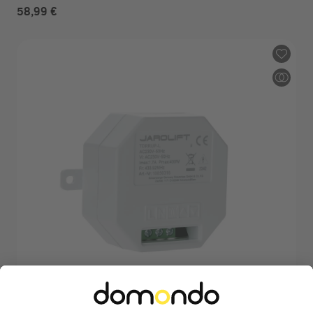
58,99 €