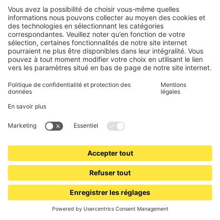
JAROLIFT
Émetteur récepteur radio mural TDRR | Bouton poussoir
1 poste TDRR 01W / blanc
Récepteur radio pour 1 moteur de volet roulant
2 en 1 : récepteur radio et bouton poussoir
31,99 €