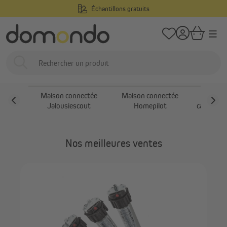
Échantillons gratuits
tenu principal
/
Domondo
Maison connectée et motorisation
Maison connectée
Maison connectée
Maison connectée
Maison connectée
Actio
Jalousiescout
Homepilot
capteurs
con
Nos meilleures ventes
JA
sto