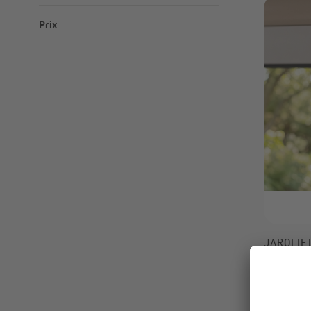
Prix
Minimum
Maximum
–
JAROLIF
Capteur s
radio TDS
Automa
solaire