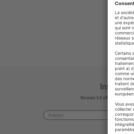
Comman
49,99 €
Inscrivez
Recevez 5 € offerts sur vot