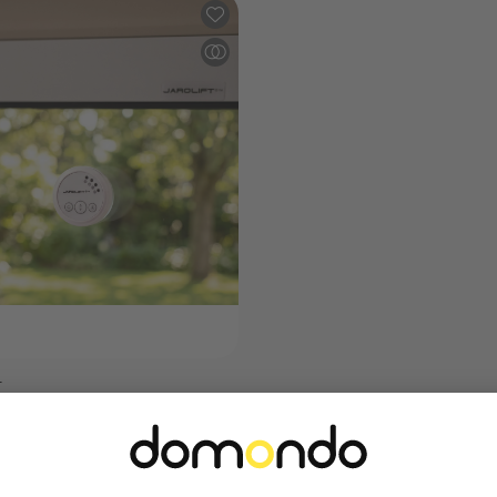
Maison connectée Homepilot
Installation électrique
Actionneurs et capteurs pour
maison connectée
Minuteries programmable
Tout afficher
T
olaire / capteur de luminosité
O | blanc
tisation de votre protection
 pilotée par capteur solaire