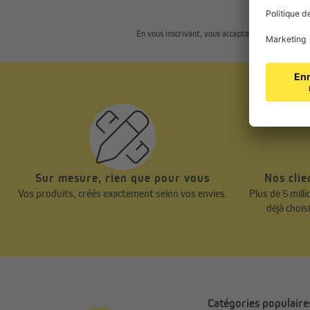
En vous inscrivant, vous acceptez notre
politique 
Sur mesure, rien que pour vous
Nos clie
Vos produits, créés exactement selon vos envies.
Plus de 5 mill
déjà chois
Catégories populaire