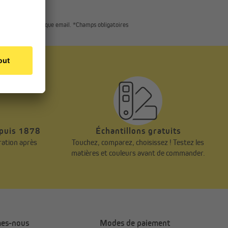
 présent dans chaque email. *Champs obligatoires
epuis 1878
Échantillons gratuits
ération après
Touchez, comparez, choisissez ! Testez les
matières et couleurs avant de commander.
es-nous
Modes de paiement