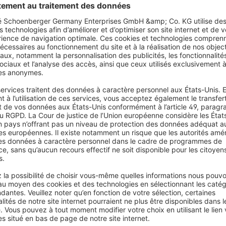
de des volets selon la luminosité
-vous dès maintenant à la newsletter
re première commande et ne manquez plus aucune nouveauté, tendance, ast