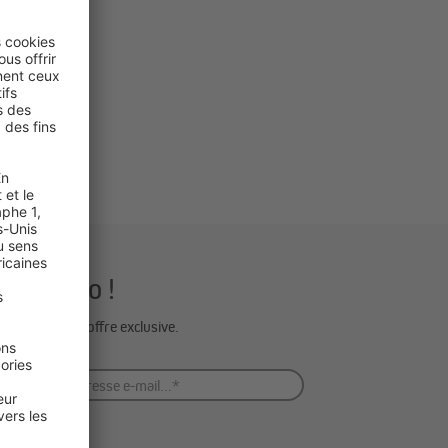
 Domondo !
uce déco ou offre exclusive.