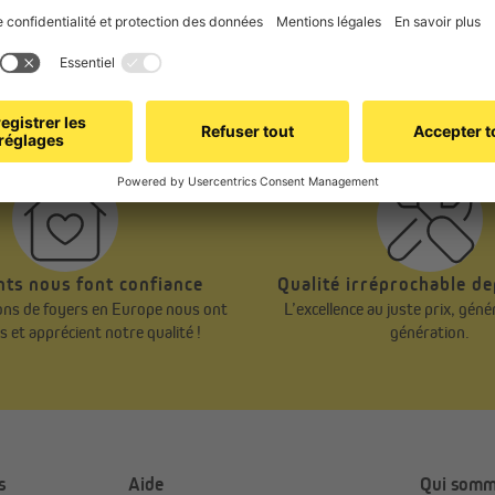
S'abonner à la newsletter
de confidentialité.
. Vous pouvez vous désabonner à tout moment gratuitement via le lien
nts nous font confiance
Qualité irréprochable d
ions de foyers en Europe nous ont
L’excellence au juste prix, gén
is et apprécient notre qualité !
génération.
s
Aide
Qui somm