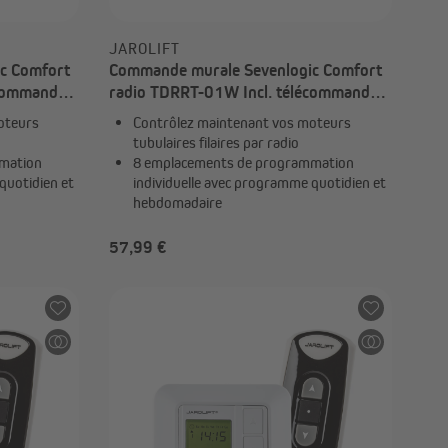
JAROLIFT
c Comfort
Commande murale Sevenlogic Comfort
écommande
radio TDRRT-01W Incl. télécommande
 TDRC 04
TDRC | 1x TDRRT-01W + 1x TDRC 08
oteurs
Contrôlez maintenant vos moteurs
tubulaires filaires par radio
mation
8 emplacements de programmation
quotidien et
individuelle avec programme quotidien et
hebdomadaire
57,99 €