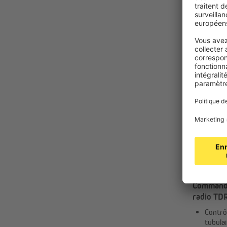
JAROLIF
Commande
radio TD
TDRC | 4
Contrô
tubulai