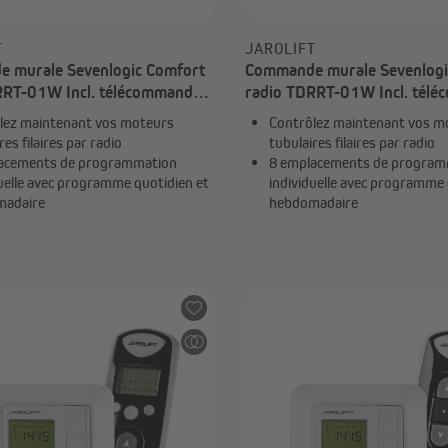
T
JAROLIFT
 murale Sevenlogic Comfort
Commande murale Sevenlogi
RRT-01W Incl. télécommande
radio TDRRT-01W Incl. tél
x TDRRT-01W + 1x TDRC 01
TDRC | 1x TDRRT-01W + 1x
lez maintenant vos moteurs
Contrôlez maintenant vos m
res filaires par radio
tubulaires filaires par radio
acements de programmation
8 emplacements de program
duelle avec programme quotidien et
individuelle avec programme 
madaire
hebdomadaire