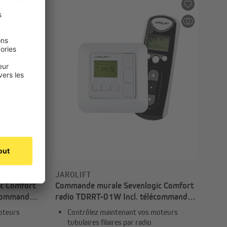
128,99 €
JAROLIFT
c Comfort
Commande murale Sevenlogic Comfort
écommande
radio TDRRT-01W Incl. télécommande
 TDRC 08
TDRC | 3x TDRRT-01W + 1x TDRC 08
oteurs
Contrôlez maintenant vos moteurs
tubulaires filaires par radio