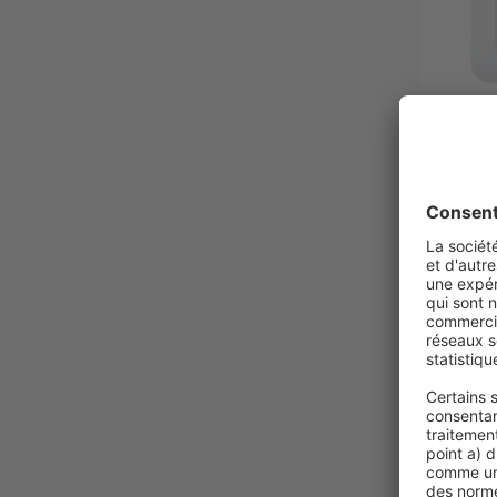
JAROLIF
Commande
radio TD
TDRC | 1
Contrô
tubulai
8 empl
indivi
hebdo
62,99 €