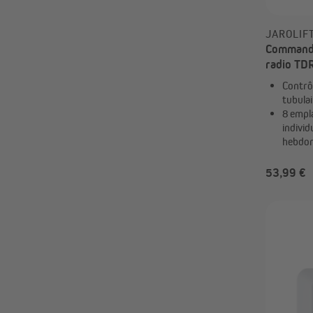
JAROLIF
Commande
radio TD
TDRC | 1
Contrô
tubulai
8 empl
indivi
hebdo
53,99 €