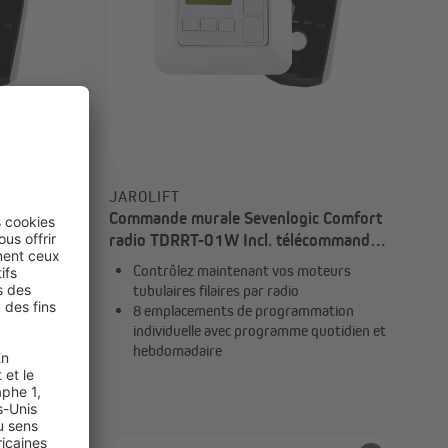
JAROLIFT
c Comfort
Commande murale Sevenlogic Comfort
écommande
radio TDRRT-01W Incl. télécommande
 TDRC 04
TDRC | 3x TDRRT-01W + 1x TDRC 04
oteurs
Contrôlez maintenant vos moteurs
tubulaires filaires par radio
mation
8 emplacements de programmation
quotidien et
individuelle avec programme quotidien et
hebdomadaire