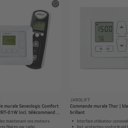
Maison connectée Homepilot
Installation électrique
Actionneurs et capteurs pour
maison connectée
Minuteries programmable
Tout afficher
T
JAROLIFT
 murale Sevenlogic Comfort
Commande murale Thor | bla
RRT-01W Incl. télécommande
brillant
pes au choix)
lez maintenant vos moteurs
Interface utilisateur convivial
res filaires par radio
Incl. protection contre le gel