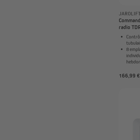
JAROLIF
Commande
radio TD
TDRC | 4
Contrô
tubulai
8 empl
indivi
hebdo
166,99 €