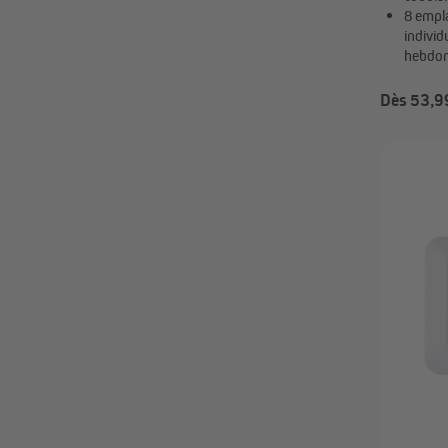
8 empl
indivi
hebdo
Dès 53,9