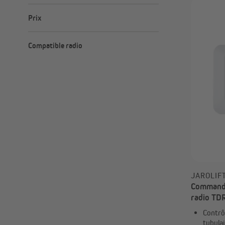
Prix
Minimum
Maximum
–
Compatible radio
non
oui
JAROLIF
Commande
radio TD
TDRC (Ty
Contrô
tubulai