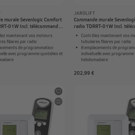
T
JAROLIFT
 murale Sevenlogic Comfort
Commande murale Sevenlogi
RRT-01W Incl. télécommande
radio TDRRT-01W Incl. tél
x TDRRT-01W + 1x TDRC 08
TDRC | 5x TDRRT-01W + 1x
lez maintenant vos moteurs
Contrôlez maintenant vos m
res filaires par radio
tubulaires filaires par radio
acements de programmation
8 emplacements de program
duelle avec programme quotidien et
individuelle avec programme 
madaire
hebdomadaire
202,99 €