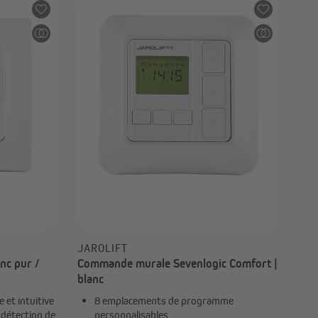
s
JAROLIFT
nc pur /
Commande murale Sevenlogic Comfort |
blanc
e et intuitive
8 emplacements de programme
 (détection de
personnalisables