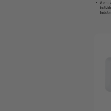
8 empl
indivi
hebdo
164,99 €