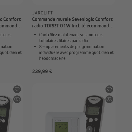
JAROLIFT
c Comfort
Commande murale Sevenlogic Comfort
écommande
radio TDRRT-01W Incl. télécommande
 TDRC 08
TDRC | 6x TDRRT-01W + 1x TDRC 08
oteurs
Contrôlez maintenant vos moteurs
tubulaires filaires par radio
mation
8 emplacements de programmation
quotidien et
individuelle avec programme quotidien et
hebdomadaire
239,99 €