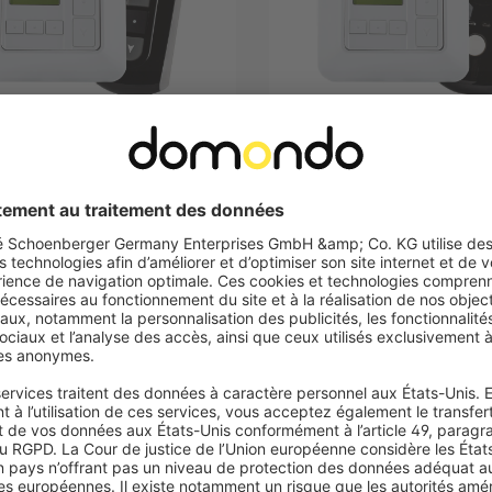
55,99 €
T
JAROLIFT
 murale Sevenlogic Comfort
Commande murale Sevenlogi
RRT-01W Incl. télécommande
radio TDRRT-01W Incl. tél
x TDRRT-01W + 1x TDRC 16
TDRC | 2x TDRRT-01W + 1x
lez maintenant vos moteurs
Contrôlez maintenant vos m
res filaires par radio
tubulaires filaires par radio
acements de programmation
8 emplacements de program
duelle avec programme quotidien et
individuelle avec programme 
madaire
hebdomadaire