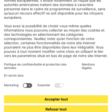
Stores bannes
Conditions des bons d'achat
Modes de paiement
Maison connectée
Consignes de sécurité
Électronique et radio
Enregistrements
Informations obligatoires pour les consommateurs
Partenaires d'expédition
Mentions légales
Conditions générales de vente
Politique de confidentialité et protection des données
Informations sur l’élimination des piles et équipements
électroniques (BattG / DEEE)
Conditions de garantie
Paramètres des cookies
Contacts
Déclaration d'accessibilité
www.jalousiescout.de
•
www.jalousiescout.at
•
www.domondo.es