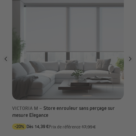
cof
Store enrouleur sans perçage sur
VICTORIA M –
mesure Elegance
-20%
Dès 14,39 €
Dès
Prix de référence
17,99 €