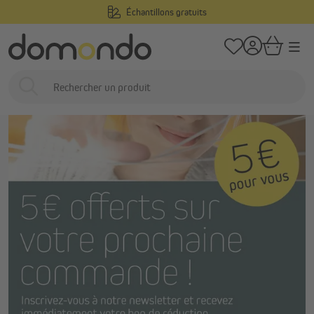
Échantillons gratuits
tenu principal