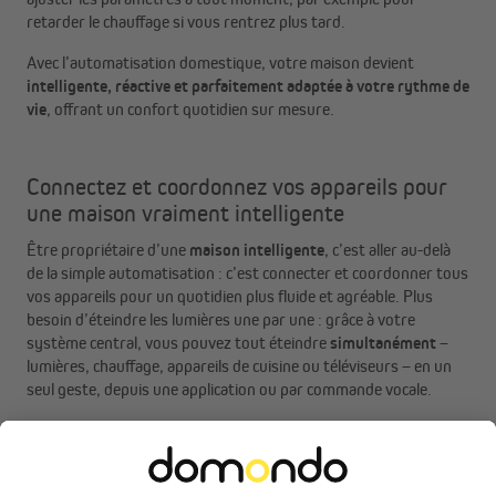
retarder le chauffage si vous rentrez plus tard.
Avec l’automatisation domestique, votre maison devient
intelligente, réactive et parfaitement adaptée à votre rythme de
vie
, offrant un confort quotidien sur mesure.
Connectez et coordonnez vos appareils pour
une maison vraiment intelligente
Être propriétaire d’une
maison intelligente
, c’est aller au-delà
de la simple automatisation : c’est connecter et coordonner tous
vos appareils pour un quotidien plus fluide et agréable. Plus
besoin d’éteindre les lumières une par une : grâce à votre
système central, vous pouvez tout éteindre
simultanément
–
lumières, chauffage, appareils de cuisine ou téléviseurs – en un
seul geste, depuis une application ou par commande vocale.
Cette synchronisation est particulièrement pratique lorsque
vous quittez rapidement votre maison ou que vous souhaitez
tout sécuriser d’un seul clic. Pour encore plus de confort, vous