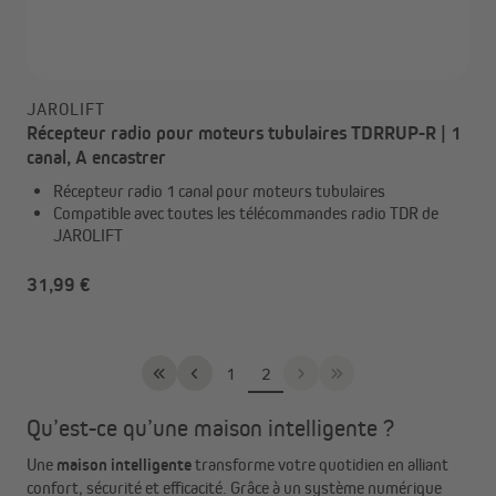
JAROLIFT
Récepteur radio pour moteurs tubulaires TDRRUP-R | 1
canal, A encastrer
Récepteur radio 1 canal pour moteurs tubulaires
Compatible avec toutes les télécommandes radio TDR de
JAROLIFT
31,99 €
Page
Page
1
2
Qu’est-ce qu’une maison intelligente ?
Une
maison intelligente
transforme votre quotidien en alliant
confort, sécurité et efficacité. Grâce à un système numérique