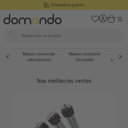
Échantillons gratuits
tenu principal
/
Domondo
Maison connectée et motorisation
Maison connectée
Maison connectée
Maison connectée
Maison connectée
Actio
Jalousiescout
Homepilot
capteurs
con
Nos meilleures ventes
JA
sto