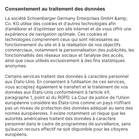
pouvez intégrer vos appareils avec des assistants vocaux
intelligents comme
Alexa d’Amazon
ou
Google Home
, et profiter
d’une maison qui
réagit à vos commandes et s’adapte à votre
mode de vie
.
Avec Domondo, votre maison devient
intuitive, connectée et
pleinement maîtrisée
, pour que chaque geste du quotidien
devienne simple et agréable.
Plus de confort, plus de temps pour vous
Grâce à votre
smartphone
, vous pouvez contrôler vos
volets
roulants, le chauffage ou vos systèmes de divertissement
directement depuis votre lit ou votre canapé. Fini les allers-
retours et les réglages fastidieux : votre maison s’adapte à vous,
et non l’inverse.
Résultat ? Vous passez
moins de temps avec la technologie
et
plus de temps pour ce qui compte vraiment
: profiter de votre
famille, vous adonner à vos hobbies ou savourer votre série
préférée en toute sérénité.