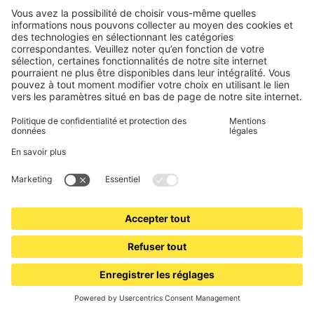
Avec une maison intelligente, le confort devient naturel et votre
quotidien plus agréable.
Une maison intelligente qui protège votre
foyer
Avec des
volets roulants intelligents
, votre maison devient un
véritable allié contre les cambrioleurs. Même lorsque vous êtes
absent, vos volets peuvent
s’ouvrir et se fermer
automatiquement
, selon des horaires fixes ou aléatoires,
simulant ainsi une présence.
Cette fonctionnalité empêche les intrus de deviner si quelqu’un
est à la maison, vous offrant
sécurité et sérénité
, où que vous
soyez. Avec Domondo, votre maison intelligente
veille sur vous
et vos proches
, même à distance.
Quels systèmes de maison intelligente choisir
?