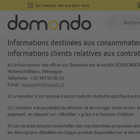
Sur mesure, rien que pour vous
recherche
Passer à la navigation principale
/
Domondo
Aide
Informations obligatoires pour les consommateurs
Informations obligatoires po
Informations destinées aux consommateurs
Stores intérieurs
informations clients relatives aux contr
Stores extérieurs
a) Le fournisseur des offres sur Domondo est la société SCHOE
Hohenschäftlarn, Allemagne.
Maison connectée et
Téléphone : +33 187 65 00 23
motorisation
Email :
magasin@domondo.fr
Inspiration et conseils
b) Le vendeur n’est soumis à aucun code de conduite spécifique autr
Fabrication sur mesure
c) L’acheteur a la possibilité de détecter et de corriger toute erreur d
personnalisée
paiement, en cliquant sur « Modifier » grâce à la fonction d’édition.
d) Les caractéristiques essentielles des marchandises proposées ainsi
Échantillons gratuits
les descriptions détaillées de chaque produit disponibles sur le site I