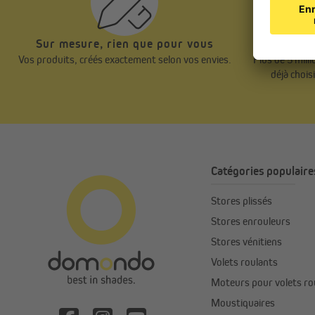
Sur mesure, rien que pour vous
Nos clie
Vos produits, créés exactement selon vos envies.
Plus de 5 mill
déjà chois
Catégories populaire
Stores plissés
Stores enrouleurs
Stores vénitiens
Volets roulants
Moteurs pour volets ro
Moustiquaires