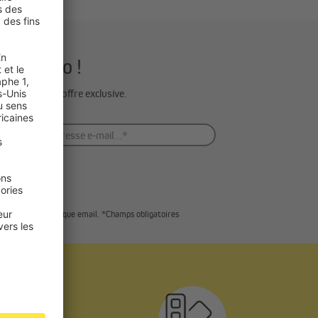
 Domondo !
uce déco ou offre exclusive.
 présent dans chaque email. *Champs obligatoires