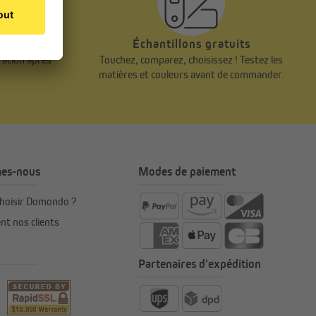
epuis 1878
Échantillons gratuits
ération après
Touchez, comparez, choisissez ! Testez les
matières et couleurs avant de commander.
es-nous
Modes de paiement
hoisir Domondo ?
nt nos clients
Partenaires d'expédition