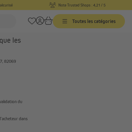
sécurisé
Note Trusted Shops : 4,21 / 5
Toutes les catégories
que les
7, 82069
validation du
 l’acheteur dans