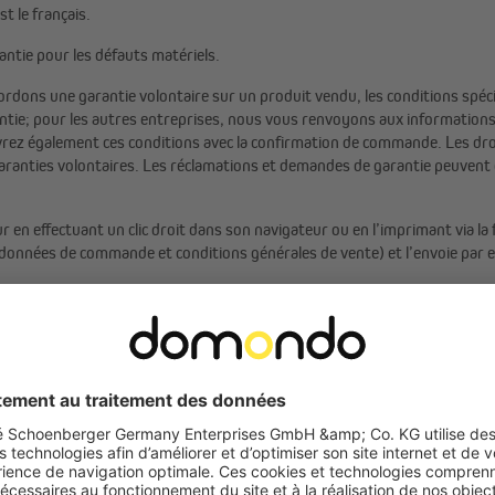
t le français.
antie pour les défauts matériels.
ordons une garantie volontaire sur un produit vendu, les conditions spéci
ntie; pour les autres entreprises, nous vous renvoyons aux informations
rez également ces conditions avec la confirmation de commande. Les dro
 garanties volontaires. Les réclamations et demandes de garantie peuvent
 en effectuant un clic droit dans son navigateur ou en l’imprimant via la
données de commande et conditions générales de vente) et l’envoie par e
 plus consulter leurs données de commande après l’achat via Internet. En 
via la rubrique « Votre compte » puis « Commandes ».
tion sont disponibles dans chaque offre. De plus, des précisions complémen
paiement ». Pour tous les modes de paiement, le délai de livraison commenc
manche ou un jour férié en France, le délai est prolongé jusqu’au jour ouv