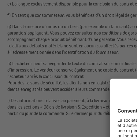
e) La langue exclusivement disponible pour la conclusion du contrat es
f) En tant que consommateur, vous bénéficiez d’un droit légal de gar
g) Dans la mesure où nous ou un tiers (par exemple un fabricant) acc
garantie s’appliquent. Vous pouvez consulter nos conditions de gara
accompagnant chaque produit bénéficiant d’une garantie. Vous recev
relatifs aux défauts matériels ne sont en aucun cas affectés par ces
à l’adresse mentionnée dans l’identification du fournisseur.
h) L’acheteur peut sauvegarder le texte du contrat sur son ordinateur
d’impression. Le vendeur conserve également une copie du contrat (
l’acheteur après la conclusion du contrat.
Pour des raisons de sécurité, les clients non enregistrés ne peuvent
clients enregistrés peuvent accéder à leurs commandes précédentes 
i) Des informations relatives au paiement, à la livraison et à l’exécu
dans les sections « Délais de livraison & Expédition » et « Modes de 
partir du jour de la commande. Si le dernier jour du délai tombe un di