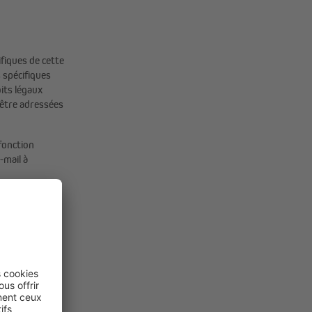
fiques de cette
 spécifiques
its légaux
 être adressées
 fonction
-mail à
revanche, les
taires figurent
e à courir à
rable suivant.