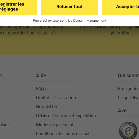
nts nous font confiance
Qualité irréprochable d
ions de foyers en Europe nous ont
L’excellence au juste prix, gén
is et apprécient notre qualité !
génération.
s
Aide
Qui somm
FAQs
Pourquoi c
Droit de rétractation
Ce que dise
Newsletter
Avis
Délais de livraison et expédition
ulants
Modes de paiement
Conditions des bons d'achat