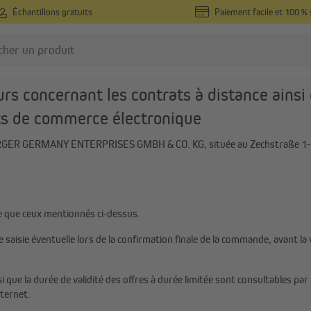
Échantillons gratuits
Paiement facile et 100 % 
ur les consommateurs
 concernant les contrats à distance ainsi 
ats de commerce électronique
NBERGER GERMANY ENTERPRISES GMBH & CO. KG, située au Zechstraße 1-
e que ceux mentionnés ci-dessus.
e saisie éventuelle lors de la confirmation finale de la commande, avant la 
 que la durée de validité des offres à durée limitée sont consultables par
nternet.