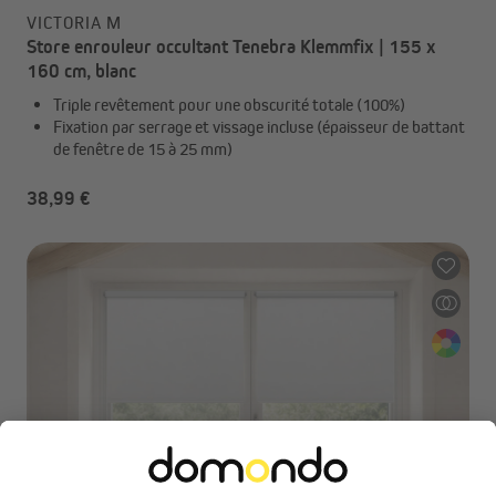
VICTORIA M
Store enrouleur occultant Tenebra Klemmfix | 155 x
160 cm, blanc
Triple revêtement pour une obscurité totale (100%)
Fixation par serrage et vissage incluse (épaisseur de battant
de fenêtre de 15 à 25 mm)
38,99 €