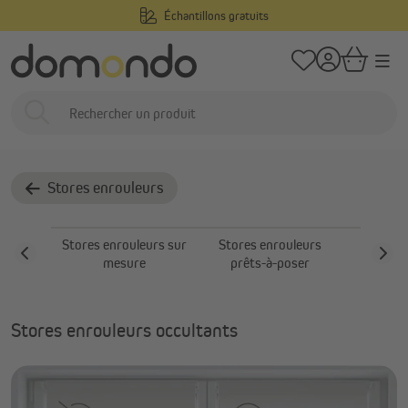
Échantillons gratuits
tenu principal
/
/
Domondo
Stores intérieurs
Stores enrouleurs
Stores enrouleurs oc
Stores enrouleurs
occultants
Stores enrouleurs
Stores enrouleurs sur
Stores enrouleurs
Stores 
mesure
prêts-à-poser
sans
Stores enrouleurs occultants