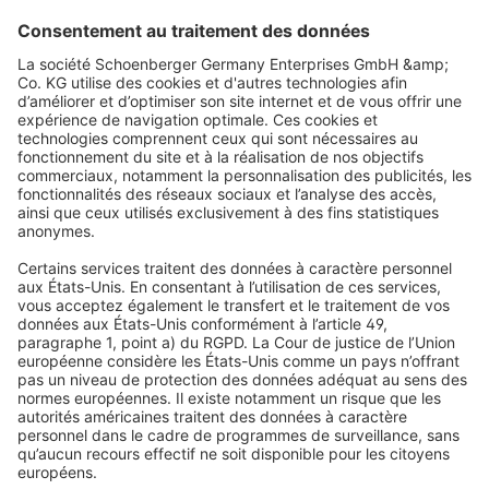
VICTORIA M
Store enrouleur occultant Tenebra Klemmfix | 160 x
160 cm, blanc
Triple revêtement pour une obscurité totale (100%)
Fixation par serrage et vissage incluse (épaisseur de battant
de fenêtre de 15 à 25 mm)
39,99 €