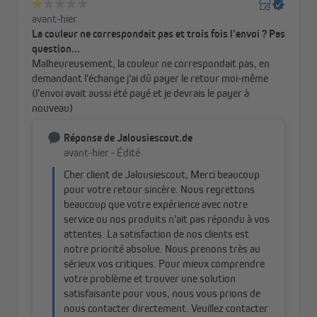
au dos, assorti à la couleur de la face avant. Résultat : une
obscurité parfaite et une finition élégante.
Tissu occultant
thermique
: en plus d’un obscurcissement
total, cette version bénéficie d’un
revêtement thermique
argenté
. Celui-ci agit comme une barrière isolante : en été, il
repousse la chaleur extérieure pour garder vos pièces
fraîches, en hiver, il empêche la chaleur intérieure de
s’échapper, pour plus de confort et des économies
d’énergie.
Quelle que soit la version choisie, le store occultant
Tenebra
vous
offre un sommeil réparateur et un intérieur parfaitement
protégé.
Chez
domondo
, nous attachons une grande importance
à la qualité. Malgré une fabrication soignée et un
contrôle permanent, le tissu peut présenter de légères
tolérances de dimensions
: