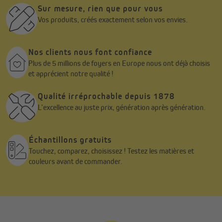
Sur mesure, rien que pour vous
Fixation adhésive – idéal en location
Vos produits, créés exactement selon vos envies.
Vous souhaitez éviter le perçage ? Optez pour le
kit de montage
adhésif
(disponible séparément dans notre boutique).
Nos clients nous font confiance
Fixation sans trace
: grâce à 2 supports adhésifs et un ruban
Plus de 5 millions de foyers en Europe nous ont déjà choisis
spécial, le store se fixe directement sur le cadre de la fenêtre et
et apprécient notre qualité !
peut être retiré
sans résidus
.
Respect des fenêtres
: les joints en caoutchouc restent intacts,
et la solution convient même aux fenêtres qui ne s’ouvrent pas.
Qualité irréprochable depuis 1878
Universel
: compatible avec les fenêtres en
PVC, aluminium ou
L’excellence au juste prix, génération après génération.
bois laqué lisse
.
Il suffit de positionner les supports sur le battant, d’appuyer
fermement pour activer l’adhésif, et c’est prêt ! (Pensez à bien
Échantillons gratuits
nettoyer la surface au préalable pour une adhérence optimale.)
Touchez, comparez, choisissez ! Testez les matières et
Retrouvez toutes les options de fixation dans notre notice de
couleurs avant de commander.
pose.