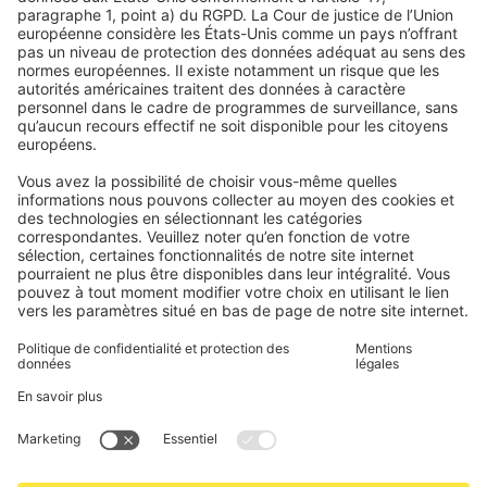
Moteurs pour volets roulants
fenêtres.
Délais de livraison et expédition
Moustiquaires
Modes de paiement
Stores bannes
Conditions des bons d'achat
Modes de paiement
Maison connectée
Consignes de sécurité
Électronique et radio
Enregistrements
Informations obligatoires pour les consommateurs
Partenaires d'expédition
Mentions légales
Conditions générales de vente
Politique de confidentialité et protection des données
Informations sur l’élimination des piles et équipements
électroniques (BattG / DEEE)
Conditions de garantie
Paramètres des cookies
Contacts