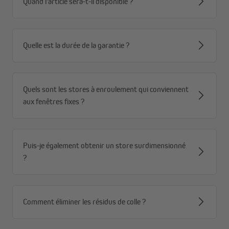
Quand l'article sera-t-il disponible ?
La chaînette, installable à droite ou à gauche, assure une
manipulation fluide, intuitive et parfaitement adaptée à votre
espace.
Quelle est la durée de la garantie ?
Quels sont les stores à enroulement qui conviennent
aux fenêtres fixes ?
Puis-je également obtenir un store surdimensionné
?
Comment éliminer les résidus de colle ?
Vos avantages - pensés pour votre confort
Fabrication sur mesure selon les standards