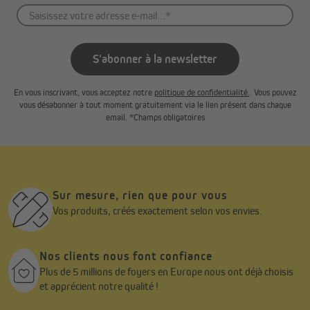
S'abonner à la newsletter
En vous inscrivant, vous acceptez notre
politique de confidentialité.
. Vous pouvez
vous désabonner à tout moment gratuitement via le lien présent dans chaque
email. *Champs obligatoires
Installation en 60 secondes - sans outils, sans stress
Le store se fixe rapidement sur le cadre de la fenêtre grâce aux
systèmes de serrage ou de collage. Livré entièrement monté et
sans petites pièces détachées, il s’installe en un clin d’œil, même
Sur mesure, rien que pour vous
si vous n’êtes pas bricoleur. Tout le matériel de fixation
Vos produits, créés exactement selon vos envies.
nécessaire est inclus dans le colis.
Pour les fenêtres particulières, vous pouvez choisir entre :
Nos clients nous font confiance
Plus de 5 millions de foyers en Europe nous ont déjà choisis
des supports extra‑larges pour les cadres de 20 à 25 mm
et apprécient notre qualité !
d’épaisseur,
des supports extra‑longues pour les fenêtres équipées d’un