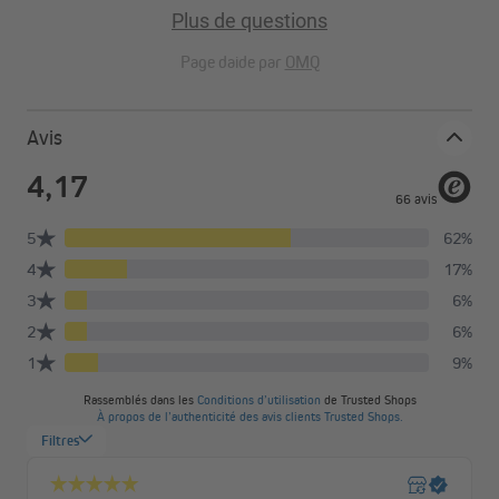
européens les plus exigeants
Plus de questions
Découpe par ultrasons : des finitions impeccables,
Page daide par
OMQ
sans effilochage
Large choix de tissus : du filtrage de la lumière à
l’occultation totale
Avis
Excellente résistance aux UV : des couleurs éclatantes
qui durent dans le temps
Fixation sans perçage : installation ultra‑rapide en
seulement 60 secondes