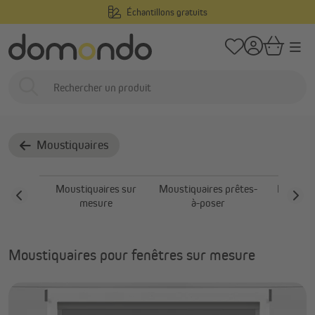
Échantillons gratuits
tenu principal
/
/
Domondo
Stores extérieurs
Moustiquaires
Moustiquaires pour fenê
Moustiquaires pour
fenêtres
Moustiquaires
Moustiquaires sur
Moustiquaires prêtes-
Moustiq
mesure
à-poser
portes
Moustiquaires pour fenêtres sur mesure