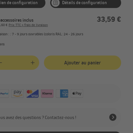
 lien de configuration
Détails de configuration
33,59 €
 accessoires inclus
5,60 €
Prix TTC + frais de livraison
aison : : 7 - 9 jours ouvrables (coloris RAL: 24 - 26 jours
ans
Ajouter au panier
antity
us avez des questions ? Contactez-nous !