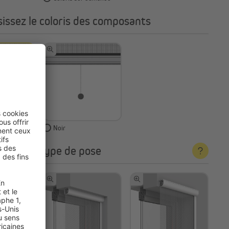
sissez le coloris des composants
Noir
sissez le type de pose