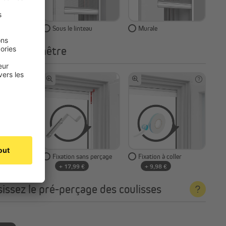
re
Sous le linteau
Murale
 sur la fenêtre
isser
Fixation sans perçage
Fixation à coller
+ 17,99 €
+ 9,98 €
sissez le pré-perçage des coulisses