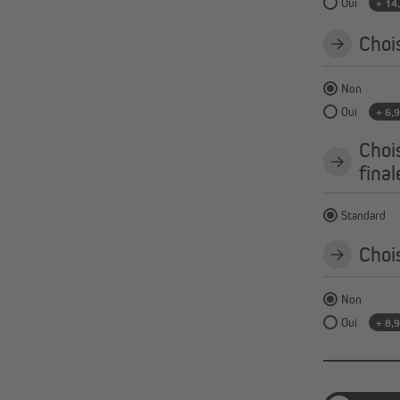
Oui
+ 14
Chois
Non
Oui
+ 6,
Chois
final
Standard
Chois
Non
Oui
+ 8,