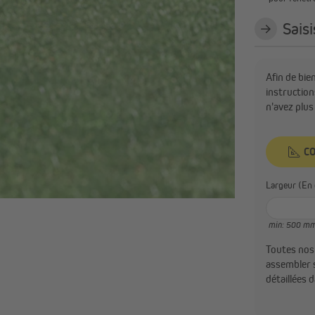
Sais
Afin de bie
instruction
n'avez plus
C
Large
min: 500 m
Toutes nos
assembler 
détaillées 