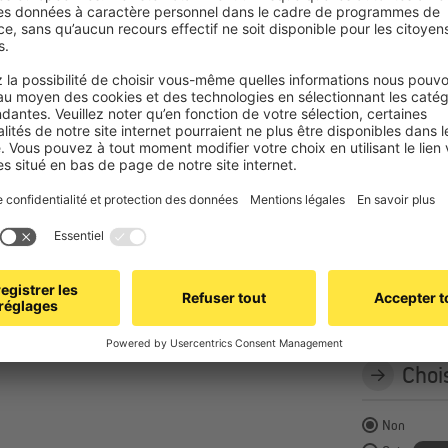
Sur la fenêt
Pose
Fixation à v
Choi
Non