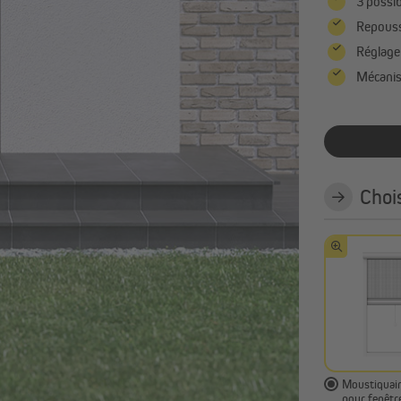
d’ombrage
3 possib
Parasols déportés
Repouss
Pieds de parasol
Réglage 
Tout afficher
Mécanism
onnelles
Stores extérieurs | Stores
verticaux
Radiateurs infrarouges
Accessoires et pièces détachées
pour tonnelles
Choi
Moustiquair
pour fenêtr