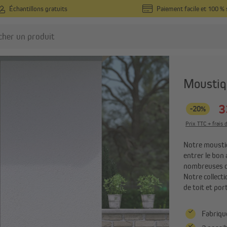
Échantillons gratuits
Paiement facile et 100 % 
quaires sur mesure
oustiquaires
Volets roulants
Moustiq
Moustiquaires sur mesure
Volets roulants rénovation
mesure
3
Moustiquaires prêtes-à-poser
-20%
Tabliers de volet roulant s
Moustiquaires pour portes-
Prix TTC + frais d
mesure
fenêtres
Stores vénitiens extérieur
Notre moustiq
Tout afficher
mesure
entrer le bon a
nombreuses op
Tout afficher
Notre collect
de toit et por
arasols
Voiles d’ombrage
Fabriqué
Parasols droits
Kit de fixation pour voiles