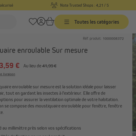
sécurisé
Note Trusted Shops : 4,21 / 5
Toutes les catégories
Réf. produit:
1000008372
Stores bannes
uaire enroulable Sur mesure
 sur
Stores bannes sur mesure
3,59 €
Stores bannes prêts-à-poser
Au lieu de
41,99 €
ur
Paravents extérieurs
e livraison
rétractables
s sur
uaire enroulable sur mesure est la solution idéale pour laisser
Tout afficher
ir, tout en gardant les insectes à l'extérieur. Elle offre de
tions pour assurer la ventilation optimale de votre habitation.
ion se compose des moustiquaire enroulable pour fenêtre, fenêtre
te.
Brise-vues
 au millimètre près selon vos spécifications
Brise-vues pour balcon