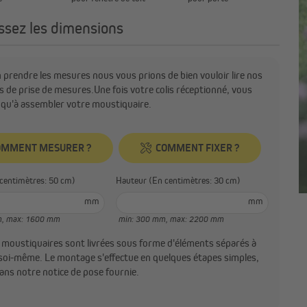
issez les dimensions
n prendre les mesures nous vous prions de bien vouloir lire nos
s de prise de mesures.Une fois votre colis réceptionné, vous
 qu'à assembler votre moustiquaire.
OMMENT MESURER ?
COMMENT FIXER ?
ur (En centimètres: 50 cm)
Hauteur (En centimètres: 30 cm)
mm
mm
m,
max: 1600 mm
min: 300 mm,
max: 2200 mm
 moustiquaires sont livrées sous forme d'éléments séparés à
soi-même. Le montage s'effectue en quelques étapes simples,
dans notre notice de pose fournie.