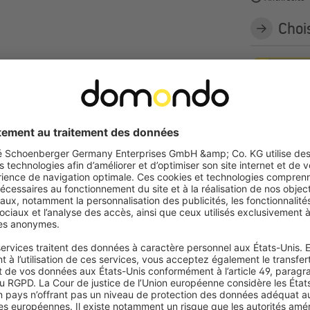
Choi
Blanc
Choi