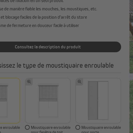
ilités de fixation en un seul produit
Canisses
e de manière fiable les mouches, les moustiques, etc.
Bandes d'occultation
et blocage faciles de la position d'arrêt du store
Tout afficher
e de fermeture en douceur facile à utiliser
Consultez la description du produit
sissez le type de moustiquaire enroulable
e enroulable
Moustiquaire enroulable
Moustiquaire enroulable
e
pour fenêtre de toit
pour porte