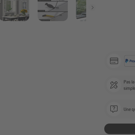
Pas l
simpl
Une qu