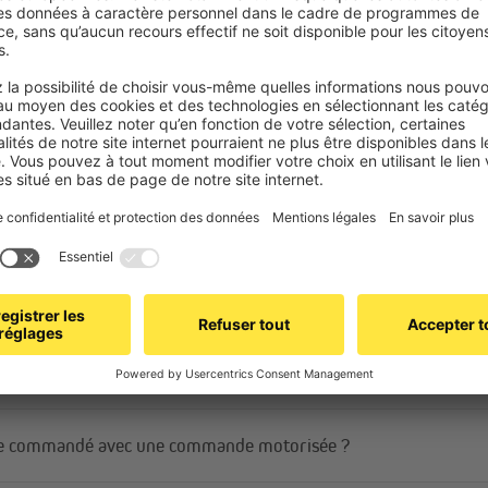
Foire aux questions
Qu’est-ce qui rend
unique ?
La Profi Line pour fenêtres allie fia
incroyablement simple et rapide à i
nt-elles également être installées dans l'embrasure ?
être commandé avec une commande motorisée ?