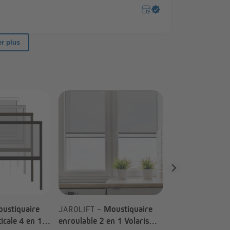
Mou
JAROLIFT –
s yeux s’y habituent rapidement, vous donnant
pour fenêtres (
choix)
ustiquaire
Moustiquaire
JAROLIFT –
icale 4 en 1
enroulable 2 en 1 Volaris