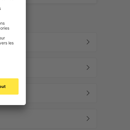
 la moustiquaire Profi Line
bilité, stabilité et durabilité, tout en restant
nstaller – le tout à un prix imbattable.