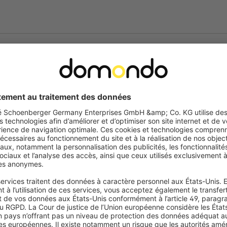
hance aux plus petits insectes,
e moustiquaire en place en
x dimensions jusqu’à 130–150
lement raccourcie pour