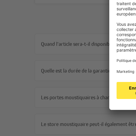
Quand l'article sera-t-il disponible ?
Quelle est la durée de la garantie ?
Les portes moustiquaires à charnières peuve
Le store moustiquaire peut-il également 