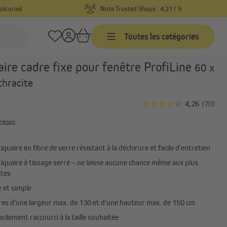
sécurisé
Note Trusted Shops : 4,21 / 5
Toutes les catégories
Réf. produit :
10053463
ire cadre fixe pour fenêtre ProfiLine
60 x
Stores bannes
thracite
 sur
Stores bannes sur mesure
Stores bannes prêts-à-poser
ur
vraison
Paravents extérieurs
rétractables
s sur
iquaire en fibre de verre résistant à la déchirure et facile d'entretien
Tout afficher
iquaire à tissage serré – ne laisse aucune chance même aux plus
ctes
 et simple
Brise-vues
res d'une largeur max. de 130 et d'une hauteur max. de 150 cm
Brise-vues pour balcon
acilement raccourci à la taille souhaitée