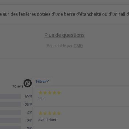
e sur des fenêtres dotées d'une barre d'étanchéité ou d'un rail d
Plus de questions
Page daide par
OMQ
fibre de verre robuste et
 est facile à entretenir et se lave
sponible en argent, blanc, brun et
fenêtres.