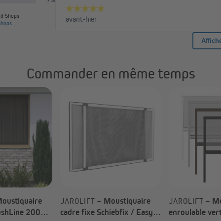
Commander en même temps
ue nette et agréable !
rante, réduisant les reflets et offrant une vue claire et confortable. Vo
 protégé des insectes.
oustiquaire
Moustiquaire
Mo
JAROLIFT –
JAROLIFT –
rushLine 2000
cadre fixe Schiebfix / Easy
enroulable vert