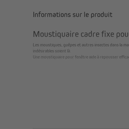
Informations sur le produit
Moustiquaire cadre fixe pour
Les moustiques, guêpes et autres insectes dans la mais
indésirables soient là.
Une moustiquaire pour fenêtre aide à repousser efficac
Tous les avantages en un coup
Toile en fibre de verre ultra-résistante
: durabl