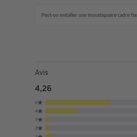
Peut-on installer une moustiquaire cadre fix
Avis
Matériaux et couleurs
Notre moustiquaire à mailles serrées est fabriquée en 
résistante à la déchirure, en couleur noire élégante. Elle
sans souci à 30 °C. Le cadre en aluminium solide est di
anthracite, pour s’harmoniser parfaitement avec vos 