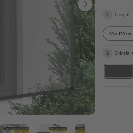
d’ombrage
Parasols déportés
Pieds de parasol
1
Tout afficher
onnelles
Stores extérieurs | Stores
verticaux
Radiateurs infrarouges
C
2
Accessoires et pièces détachées
pour tonnelles