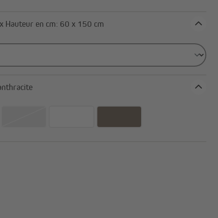
Canisses
Bandes d'occultation
Largeur x Hauteur en cm: 60 x 150 cm
Tout afficher
oloris: anthracite