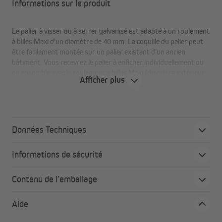
Informations sur le produit
Le palier à visser ou à serrer galvanisé est adapté à un roulement
à billes Maxi d'un diamètre de 40 mm. La coquille du palier peut
être facilement montée sur un palier existant d'un ancien
bâtiment. Vous recevrez le palier à enficher individuellement ou
en ensemble avec le roulement à billes Maxi (diamètre extérieur :
Afficher plus
40 mm, diamètre intérieur de 12 mm)
Tous les avantages en un coup d'œil
Données Techniques
Mise à niveau facile des anciens paliers vers des
roulements à billes
Informations de sécurité
Roulement à billes de 40 mm inclus
Avec vis Allen
Contenu de l’emballage
Aide