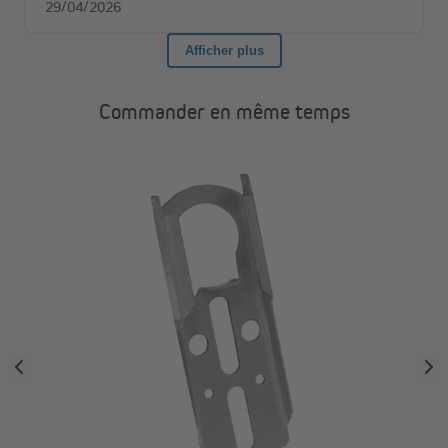
Commander en même temps
JA
mat
rou
(Ty