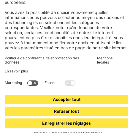
Enregistrements
Informations obligatoires pour les consommateurs
Partenaires d'expédition
Mentions légales
Conditions générales de vente
Politique de confidentialité et protection des données
Informations sur l’élimination des piles et équipements
électroniques (BattG / DEEE)
Conditions de garantie
Paramètres des cookies
Contacts
Déclaration d'accessibilité
www.jalousiescout.de
•
www.jalousiescout.at
•
www.domondo.es
•
www.domondo.fr
•
www.domondo.it
•
www.domondo.pl
© 2026 Schoenberger Germany Enterprises GmbH & Co KG. Tous droits réservés.