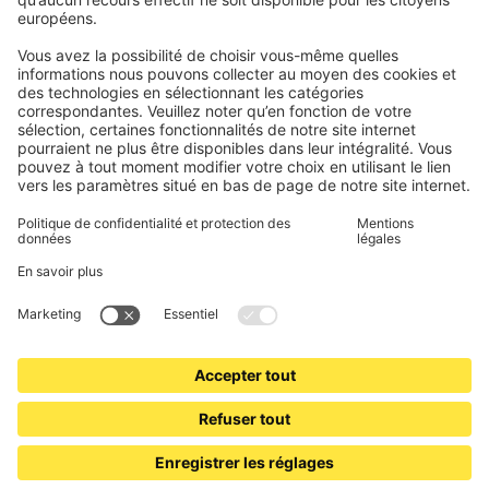
Électronique et radio
Enregistrements
Informations obligatoires pour les consommateurs
Partenaires d'expédition
Mentions légales
Conditions générales de vente
Politique de confidentialité et protection des données
Informations sur l’élimination des piles et équipements
électroniques (BattG / DEEE)
Conditions de garantie
Paramètres des cookies
Contacts
Déclaration d'accessibilité
www.jalousiescout.de
•
www.jalousiescout.at
•
www.domondo.es
•
www.domondo.fr
•
www.domondo.it
•
www.domondo.pl
© 2026 Schoenberger Germany Enterprises GmbH & Co KG. Tous droits réservés.