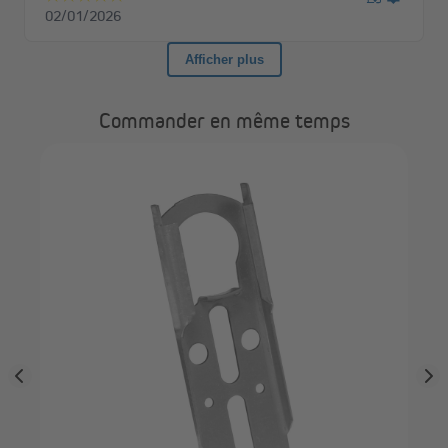
Commander en même temps
JA
mat
emb