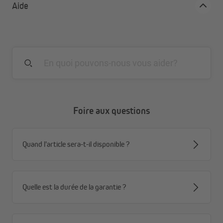
Aide
Support de caisson préfabriqué pour roulement à
billes Maxi Ø 40 mm (diamètre extérieur)
Version lourde / stable galvanisée
Saillie : 85 mm
2 ans de garantie
Foire aux questions
Quand l'article sera-t-il disponible ?
Quelle est la durée de la garantie ?