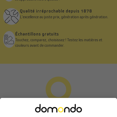
modèles en tirant sur les renforts internes, s'ouvre ensuite et se
déploie vers le haut.
Qualité irréprochable depuis 1878
L’excellence au juste prix, génération après génération.
Sur les pieds latéraux, vous pouvez ensuite fixer la bonne
hauteur de la tonnelle à l'aide de verrous encliquetables au pied.
Échantillons gratuits
Le mécanisme encliquetable est particulièrement pratique, car
Touchez, comparez, choisissez ! Testez les matières et
aucun bouton-poussoir n'est utilisé, ce qui évite le risque de se
couleurs avant de commander.
coincer les doigts.