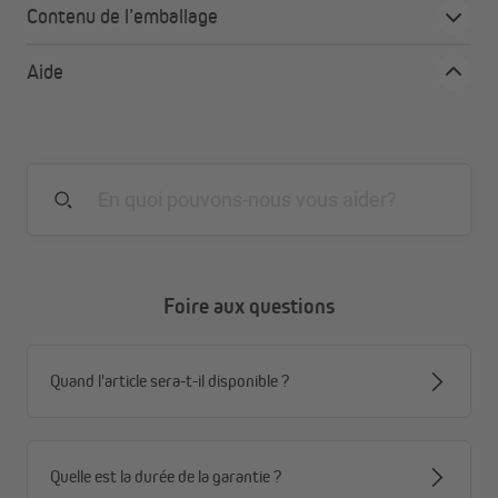
Contenu de l’emballage
Aide
Foire aux questions
cCdre en aluminium massif stable
Quand l'article sera-t-il disponible ?
La structure pour tonnelle pliable paramondo PRO 30 / PRO 40
établit de nouvelles normes en matière de stabilité et de
résistance. La structure en ciseaux avec les éléments de
Quelle est la durée de la garantie ?
connexion n'est pas en plastique, contrairement à d'autres