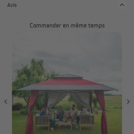
Avis
Commander en même temps
le
PA
PRO