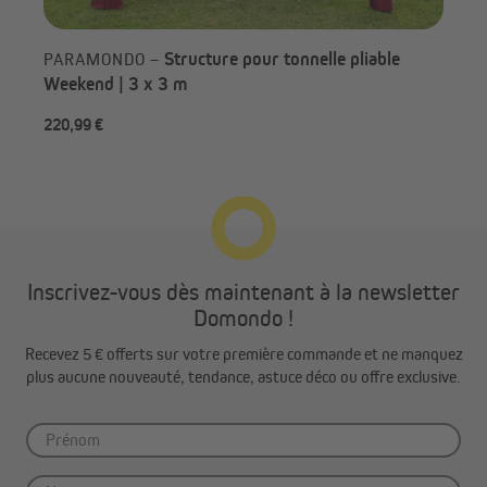
Structure pour tonnelle pliable
PARAMONDO –
Weekend | 3 x 3 m
220,99 €
Dès
Inscrivez-vous dès maintenant à la newsletter
Domondo !
Recevez 5 € offerts sur votre première commande et ne manquez
Les connecteurs et les articulations du cadre pour tonnelle pliant
plus aucune nouveauté, tendance, astuce déco ou offre exclusive.
sont également en aluminium massif, ce qui les rend nettement
plus stables et parfaitement adaptés à une utilisation
quotidienne. Les connecteurs en ciseaux de 30 mm du PRO 30
sont leaders dans cette catégorie avec une épaisseur de
matériau de 1,5 mm et deux renforts internes. Pour le PRO 40