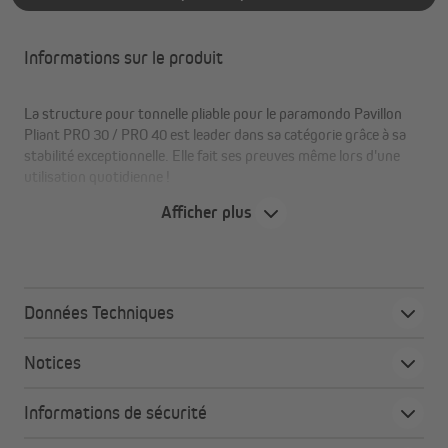
Informations sur le produit
La structure pour tonnelle pliable pour le paramondo Pavillon
Pliant PRO 30 / PRO 40 est leader dans sa catégorie grâce à sa
stabilité exceptionnelle. Elle fait ses preuves même lors d'une
utilisation quotidienne !
Afficher plus
Les avantages en un coup d'œil :
Plus de stabilité grâce aux renforts
Données Techniques
Fait ses preuves dans une utilisation quotidienne
Montage et démontage faciles de la structure en
Notices
ciseaux
Le toit peut rester sur le cadre du pavillon pliant
Informations de sécurité