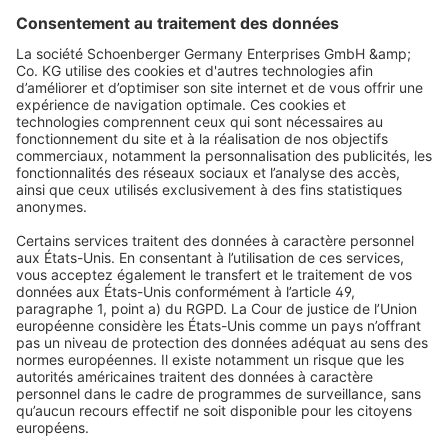
Demande de rétractation
Le démontage des tonnelles est facile et ne prend que quelques
minutes. Le cadre de la tonnelle pliante est ensuite replié au
Catégories populaires
niveau des barres de connexion étroites au centre. Le toit peut
rester sur le cadre et n'a pas besoin d'être retiré pour le
Stores plissés
Aide
stockage.
Stores enrouleurs
FAQs
Qui sommes-nous
Stores vénitiens
Droit de rétractation
Pourquoi choisir Domondo ?
Avis
Volets roulants
Newsletter
Ce que disent nos clients
Moteurs pour volets roulants
Délais de livraison et expédition
Moustiquaires
Modes de paiement
Stores bannes
Conditions des bons d'achat
Modes de paiement
Maison connectée
Consignes de sécurité
Électronique et radio
Enregistrements