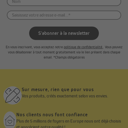
de la série, le profil en aluminium des connecteurs en ciseaux a
été renforcé avec une épaisseur de paroi de 1,8 mm et un
profilage supplémentaire dans la structure. Il est donc
également parfaitement adapté à une utilisation extrême.
S'abonner à la newsletter
En vous inscrivant, vous acceptez notre
politique de confidentialité.
. Vous pouvez
vous désabonner à tout moment gratuitement via le lien présent dans chaque
email. *Champs obligatoires
Sur mesure, rien que pour vous
Vos produits, créés exactement selon vos envies.
Nos clients nous font confiance
La structure robuste du pavillon pliant peut être montée par une
Plus de 5 millions de foyers en Europe nous ont déjà choisis
seule personne sans outils. Le cadre est déployé sur les deux
et apprécient notre qualité !