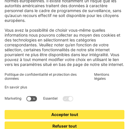
Stores bannes
Conditions des bons d'achat
Modes de paiement
Maison connectée
Consignes de sécurité
Électronique et radio
Enregistrements
Informations obligatoires pour les consommateurs
Partenaires d'expédition
Mentions légales
Conditions générales de vente
Politique de confidentialité et protection des données
Informations sur l’élimination des piles et équipements
électroniques (BattG / DEEE)
Conditions de garantie
Paramètres des cookies
Contacts
Déclaration d'accessibilité
www.jalousiescout.de
•
www.jalousiescout.at
•
www.domondo.es