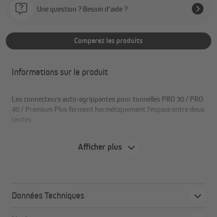
Une question ? Besoin d’aide ?
Comparez les produits
Informations sur le produit
Les connecteurs auto-agrippantes pour tonnelles PRO 30 / PRO
40 / Premium Plus ferment hermétiquement l'espace entre deux
tentes.
Afficher plus
Les avantages en un coup d'œil
Les tonnelles restent étanches au vent et à l'eau
installation facile et rapide grâce au velcro
Données Techniques
disponible en plusieurs couleurs
en polyester robuste