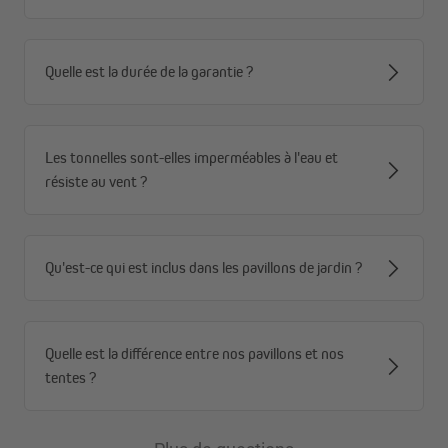
Il est conseillé d'utiliser les attaches en combinaison avec les
connecteurs de tonnelles et la gouttière. Ainsi, vous pouvez être
Quelle est la durée de la garantie ?
sûr qu'aucune eau ne pénètre dans les tentes.
Les tonnelles sont-elles imperméables à l'eau et
résiste au vent ?
Qu'est-ce qui est inclus dans les pavillons de jardin ?
Quelle est la différence entre nos pavillons et nos
tentes ?