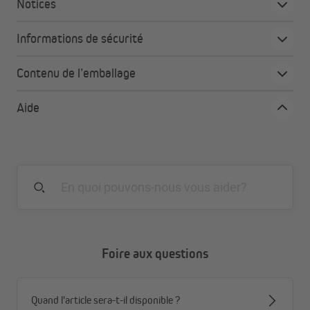
Notices
Informations de sécurité
Contenu de l’emballage
Aide
Avec les attaches auto-agrippantes en polyester résistant, deux
Foire aux questions
tonnalles peuvent être reliées de manière totalement étanche au
vent et à l'eau en un rien de temps. Les attaches sont
disponibles en blanc, gris, noir, rouge et bleu et se fixent
Quand l'article sera-t-il disponible ?
simplement sur les parois des tonnelles placées côte à côte.