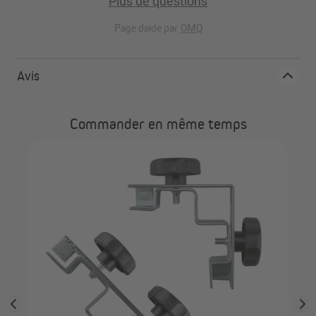
Plus de questions
Page daide par
OMQ
Avis
Commander en même temps
le
PA
Wee