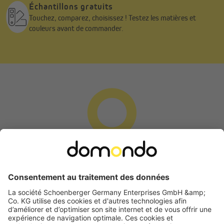
Échantillons gratuits
Touchez, comparez, choisissez ! Testez les matières et
couleurs avant de commander.
Utilisation simple, flexible et sûre
Le store Tenebra s’actionne en toute simplicité grâce à sa
chaînette fluide et précise. Selon vos préférences, le mécanisme
peut être installé à gauche ou à droite pour une utilisation
parfaitement adaptée à vos besoins.
Parce que la sécurité de vos enfants est essentielle, chaque store
est livré avec un clip de sécurité mural. Celui-ci permet de fixer la
chaînette et d’éviter tout risque d’enchevêtrement.
Bien mesurer
Demande de rétractation
La largeur indiquée lors de la commande correspond à