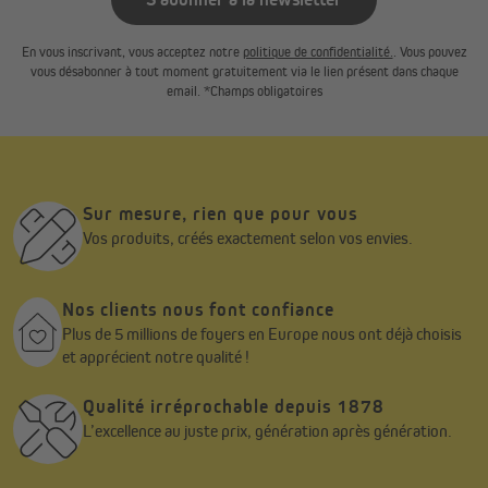
jusqu’à
2 mm en largeur
jusqu’à
2,5 cm en hauteur
En vous inscrivant, vous acceptez notre
politique de confidentialité.
. Vous pouvez
vous désabonner à tout moment gratuitement via le lien présent dans chaque
email. *Champs obligatoires
Notre recommandation
:
Pour une fenêtre d’une hauteur de
160 cm
, choisissez
la hauteur
220 cm
.
Cela évite que le tissu ne se déroule entièrement de
l’axe et garantit une utilisation durable, sans risque de
décollement..
Sur mesure, rien que pour vous
Vos produits, créés exactement selon vos envies.
Nos clients nous font confiance
Plus de 5 millions de foyers en Europe nous ont déjà choisis
et apprécient notre qualité !
Qualité irréprochable depuis 1878
L’excellence au juste prix, génération après génération.