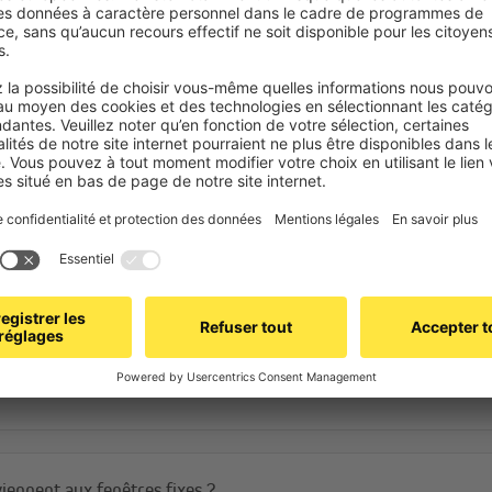
Foire aux questions
Deux versions pour 
Tissu occultant classique
: le
qualité, doté d’un revêtement o
Résultat : une obscurité parfai
Tissu occultant
thermique
: e
bénéficie d’un
revêtement the
isolante : en été, il repousse 
hiver, il empêche la chaleur in
économies d’énergie.
iennent aux fenêtres fixes ?