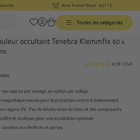
sécurisé
Note Trusted Shops : 4,21 / 5
Toutes les catégories
Réf. produit :
1000005198
ouleur occultant Tenebra Klemmfix
60 x
Stores vénitiens
anc
sure
Stores vénitiens sur mesure
-
Stores vénitiens prêts-à-poser
vraison
Stores vénitiens aluminium
rçage
Tout afficher
r serrage ou par vissage, en option par collage
e magnétique moune pour la protection contre le balancement
aux rayons UV : Pas de décoloration du tissu et des composants
 coffre et coulisses pour une occultation optimale
: convient aux fenêtres et portes