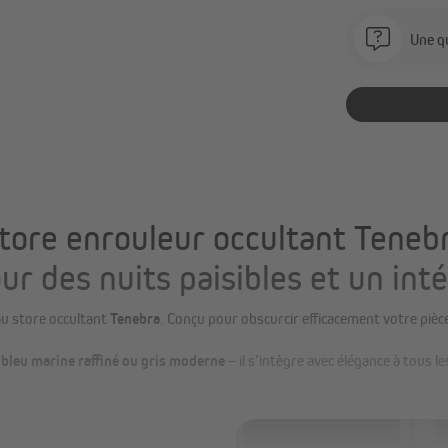
Une qu
tore enrouleur occultant Teneb
our des nuits paisibles et un int
au store occultant
Tenebra
. Conçu pour obscurcir efficacement votre pièce
 bleu marine raffiné ou gris moderne
– il s’intègre avec élégance à tous l