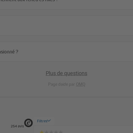
Quelle que soit la version choisie, 
réparateur et un intérieur parfai
nsionné ?
Plus de questions
rtance à la qualité. Malgré une fabrication soignée et un contrôle perma
Page daide par
OMQ
isissez la hauteur
220 cm
.
de l’axe et garantit une utilisation durable, sans risque de décollement..