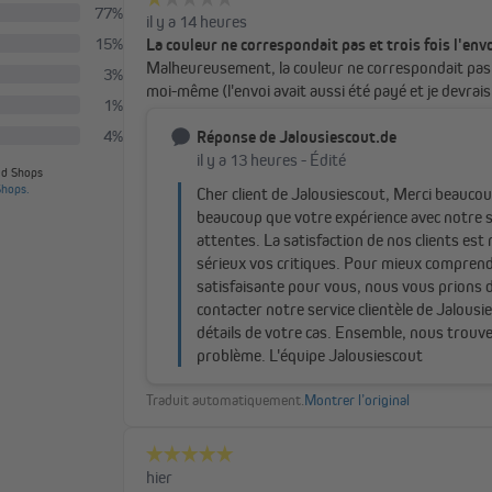
Utilisation simple, fl
Le store Tenebra s’actionne en tout
Selon vos préférences, le mécanism
utilisation parfaitement adaptée à
Parce que la sécurité de vos enfant
sécurité mural. Celui-ci permet de f
d’enchevêtrement.