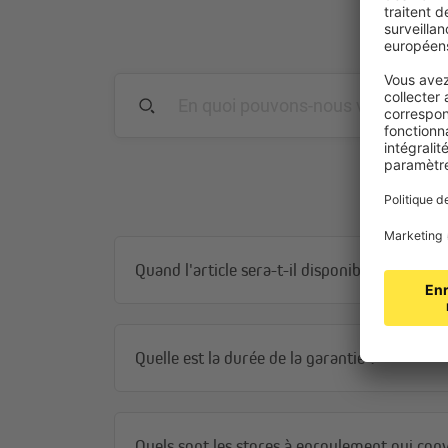
Quand l'article sera-t-il disponible ?
Quelle est la durée de la garantie ?
Quels sont les stores à enroulement qui conv