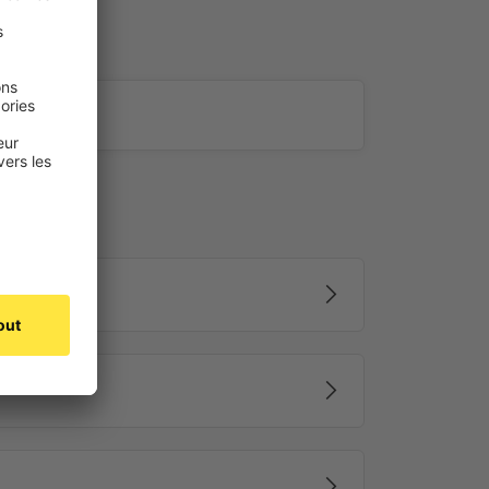
répondre à vos besoins
 store
Tenebra
est fabriqué en polyester de haute
ccultant au dos, assorti à la couleur de la face avant.
te et une finition élégante.
n plus d’un obscurcissement total, cette version
rmique argenté
. Celui-ci agit comme une barrière
la chaleur extérieure pour garder vos pièces fraîches, en
térieure de s’échapper, pour plus de confort et des