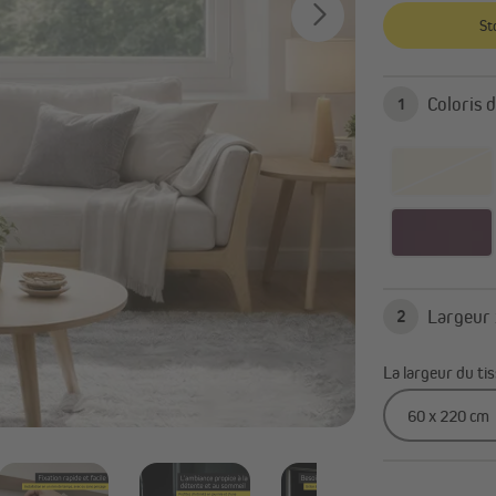
Tout afficher
St
1
2
La largeur du tis