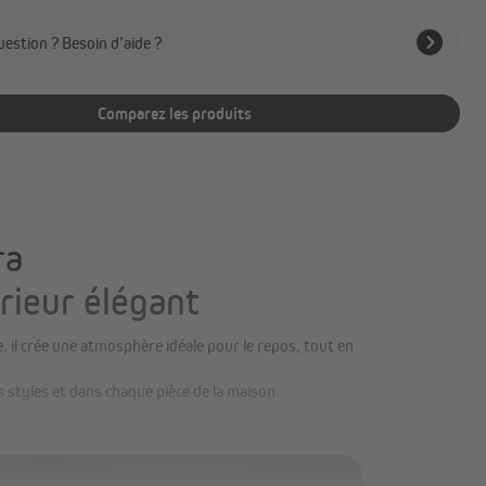
estion ? Besoin d’aide ?
Comparez les produits
ra
érieur élégant
, il crée une atmosphère idéale pour le repos, tout en
es styles et dans chaque pièce de la maison.