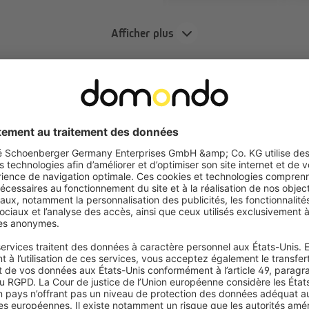
Afficher plus
'œil :
té aux chambres et chambres
nt placé au bas du tissu, la
leil, mais aussi les regards
illes pour s’ajuster à toutes
supports de serrage (pour
e pour fenêtres à cadre plus fin
ion sans perçage.