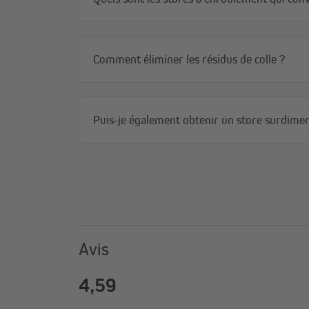
Comment éliminer les résidus de colle ?
Puis-je également obtenir un store surdime
Chez
domondo
, nous attachons une grande impo
de dimensions
:
jusqu’à
2 mm en largeur
jusqu’à
2,5 cm en hauteur
Avis
Notre recommandation
:
Pour une fenêtre d’une hauteur de
160 cm
, cho
Cela évite que le tissu ne se déroule entièrement 