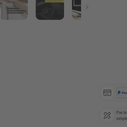
Pas l
simpl