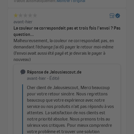
Tissu occultant classique
: le store
Tenebra
est fabriqué en
polyester de haute qualité, doté d’un revêtement occultant
au dos, assorti à la couleur de la face avant. Résultat : une
obscurité parfaite et une finition élégante.
Tissu occultant
thermique
: en plus d’un obscurcissement
total, cette version bénéficie d’un
revêtement thermique
argenté
. Celui-ci agit comme une barrière isolante : en été, il
repousse la chaleur extérieure pour garder vos pièces
fraîches, en hiver, il empêche la chaleur intérieure de
s’échapper, pour plus de confort et des économies
d’énergie.
Quelle que soit la version choisie, le store occultant
Tenebra
vous
offre un sommeil réparateur et un intérieur parfaitement
protégé.
Chez
domondo
, nous attachons une grande importance
à la qualité. Malgré une fabrication soignée et un