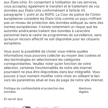
Droit de rétractation
Pourquoi choisir Domondo ?
battant de fenêtre à l’aide de supports de serrage pratiques.
Avis
Volets roulants
Newsletter
Une solution rapide et sans perçage, idéale pour préserver vos
Ce que disent nos clients
Moteurs pour volets roulants
fenêtres.
Délais de livraison et expédition
Moustiquaires
Modes de paiement
Stores bannes
Conditions des bons d'achat
Modes de paiement
Maison connectée
Consignes de sécurité
Électronique et radio
Enregistrements
Informations obligatoires pour les consommateurs
Partenaires d'expédition
Mentions légales
Conditions générales de vente
Politique de confidentialité et protection des données
Informations sur l’élimination des piles et équipements
électroniques (BattG / DEEE)