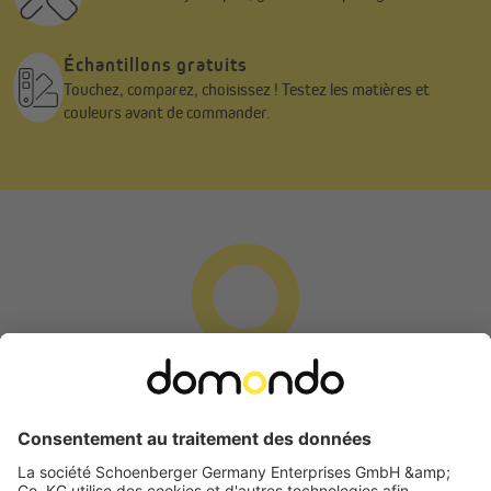
Échantillons gratuits
Touchez, comparez, choisissez ! Testez les matières et
couleurs avant de commander.
Utilisation simple, flexible et sûre
Le store Tenebra s’actionne en toute simplicité grâce à sa
chaînette fluide et précise. Selon vos préférences, le mécanisme
peut être installé à gauche ou à droite pour une utilisation
parfaitement adaptée à vos besoins.
Parce que la sécurité de vos enfants est essentielle, chaque store
est livré avec un clip de sécurité mural. Celui-ci permet de fixer la
chaînette et d’éviter tout risque d’enchevêtrement.