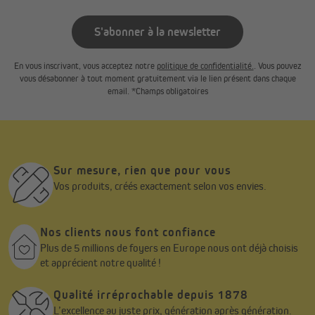
contrôle permanent, le tissu peut présenter de légères
tolérances de dimensions
:
S'abonner à la newsletter
jusqu’à
2 mm en largeur
jusqu’à
2,5 cm en hauteur
En vous inscrivant, vous acceptez notre
politique de confidentialité.
. Vous pouvez
vous désabonner à tout moment gratuitement via le lien présent dans chaque
email. *Champs obligatoires
Notre recommandation
:
Pour une fenêtre d’une hauteur de
160 cm
, choisissez
la hauteur
220 cm
.
Cela évite que le tissu ne se déroule entièrement de
l’axe et garantit une utilisation durable, sans risque de
décollement..
Sur mesure, rien que pour vous
Vos produits, créés exactement selon vos envies.
Nos clients nous font confiance
Plus de 5 millions de foyers en Europe nous ont déjà choisis
et apprécient notre qualité !
Qualité irréprochable depuis 1878
L’excellence au juste prix, génération après génération.