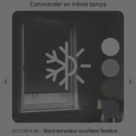
Commander en même temps
s
VI
enr
Deux versions pour répondre à vos besoins
Store enrouleur occultant Tenebra
VICTORIA M –