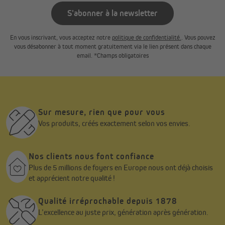
S'abonner à la newsletter
Store bambou et entretien minimaliste
L'entretien des stores est très simple. La couche de poussière
En vous inscrivant, vous acceptez notre
politique de confidentialité.
. Vous pouvez
peut être enlevée avec un plumeau ou un chiffon humide.
vous désabonner à tout moment gratuitement via le lien présent dans chaque
email. *Champs obligatoires
Visuellement, les stores en bambou resteront parfaits même
après des années. Veuillez noter que les stores en bambou sont
fabriqués à partir de matériaux naturels et peuvent donc
présenter des différences de qualité, d'apparence, de couleur, de
texture, de forme et de stabilité face aux rayons UV. Ces
caractéristiques ne peuvent être évitées et ne constituent pas
Sur mesure, rien que pour vous
un motif de réclamation.
Vos produits, créés exactement selon vos envies.
Nos clients nous font confiance
Plus de 5 millions de foyers en Europe nous ont déjà choisis
et apprécient notre qualité !
Qualité irréprochable depuis 1878
L’excellence au juste prix, génération après génération.