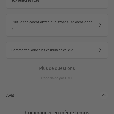
aux fenêtres fixes ?
Puis-je également obtenir un store surdimensionné
?
Comment éliminer les résidus de colle ?
Plus de questions
Page daide par
OMQ
Avis
Le bambou en quelques mots
Commander en même temps