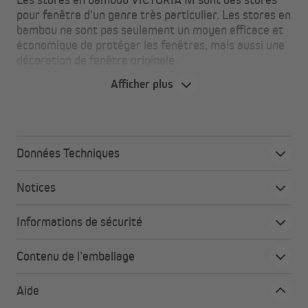
pour fenêtre d'un genre très particulier. Les stores en
bambou ne sont pas seulement un moyen efficace et
économique de protéger les fenêtres, mais aussi une
décoration de fenêtre originale.
Afficher plus
Attention
Les stores en bambou sont un produit naturel pur. Les
baguettes en bambou peuvent varier légèrement en
Données Techniques
termes de forme, de couleur et de texture, de sorte
qu'aucun produit n'est complètement identique à un
Notices
autre. La stabilité aux UV ou la résistance à la lumière peut
également varier légèrement. Une réclamation n'est donc
pas possible à cet égard. Veuillez noter que ce produit est
Informations de sécurité
uniquement destiné à une utilisation en intérieur et non
pour les pièces humides.
Contenu de l’emballage
Aide