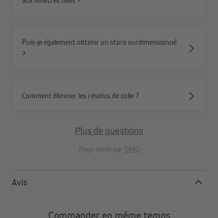
aux fenêtres fixes ?
Puis-je également obtenir un store surdimensionné
?
Comment éliminer les résidus de colle ?
Plus de questions
Page daide par
OMQ
Avis
Le bambou en quelques mots
Commander en même temps