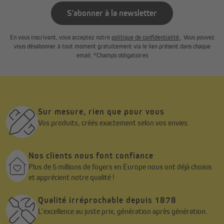
S'abonner à la newsletter
Store bambou et entretien minimaliste
L'entretien des stores est très simple. La couche de poussière
En vous inscrivant, vous acceptez notre
politique de confidentialité.
. Vous pouvez
peut être enlevée avec un plumeau ou un chiffon humide.
vous désabonner à tout moment gratuitement via le lien présent dans chaque
email. *Champs obligatoires
Visuellement, les stores en bambou resteront parfaits même
après des années. Veuillez noter que les stores en bambou sont
fabriqués à partir de matériaux naturels et peuvent donc
présenter des différences de qualité, d'apparence, de couleur, de
texture, de forme et de stabilité face aux rayons UV. Ces
caractéristiques ne peuvent être évitées et ne constituent pas
Sur mesure, rien que pour vous
un motif de réclamation.
Vos produits, créés exactement selon vos envies.
Nos clients nous font confiance
Plus de 5 millions de foyers en Europe nous ont déjà choisis
et apprécient notre qualité !
Qualité irréprochable depuis 1878
L’excellence au juste prix, génération après génération.