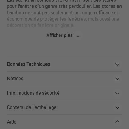
pour fenêtre d'un genre très particulier. Les stores en
bambou ne sont pas seulement un moyen efficace et
économique de protéger les fenêtres, mais aussi une
décoration de fenêtre originale.
Afficher plus
Attention
Les stores en bambou sont un produit naturel pur. Les
baguettes en bambou peuvent varier légèrement en
Données Techniques
termes de forme, de couleur et de texture, de sorte
qu'aucun produit n'est complètement identique à un
Notices
autre. La stabilité aux UV ou la résistance à la lumière peut
également varier légèrement. Une réclamation n'est donc
pas possible à cet égard. Veuillez noter que ce produit est
Informations de sécurité
uniquement destiné à une utilisation en intérieur et non
pour les pièces humides.
Contenu de l’emballage
Aide