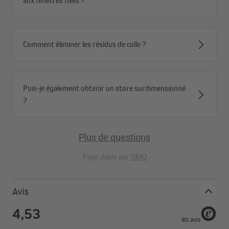
aux fenêtres fixes ?
Comment éliminer les résidus de colle ?
Puis-je également obtenir un store surdimensionné
?
Plus de questions
Page daide par
OMQ
Avis
Le bambou en quelques mots