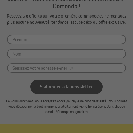
Domondo !
Recevez 5 € offerts sur votre première commande et ne manquez
plus aucune nouveauté, tendance, astuce déco ou offre exclusive.
Veuillez noter que les stores en bambou sont fabriqués à
partir de matériaux naturels et peuvent donc présenter
des différences de qualité, d'apparence, de couleur, de
texture, de forme et de stabilité face aux rayons UV. Ces
caractéristiques ne peuvent être évitées et ne constituent
pas un motif de réclamation.
S'abonner à la newsletter
En vous inscrivant, vous acceptez notre
politique de confidentialité.
. Vous pouvez
vous désabonner à tout moment gratuitement via le lien présent dans chaque
email. *Champs obligatoires