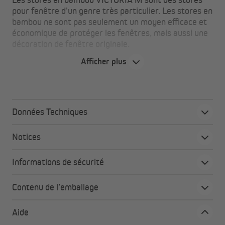
pour fenêtre d'un genre très particulier. Les stores en
bambou ne sont pas seulement un moyen efficace et
économique de protéger les fenêtres, mais aussi une
décoration de fenêtre originale.
Afficher plus
Attention
Les stores en bambou sont un produit naturel pur. Les
baguettes en bambou peuvent varier légèrement en
Données Techniques
termes de forme, de couleur et de texture, de sorte
qu'aucun produit n'est complètement identique à un
Notices
autre. La stabilité aux UV ou la résistance à la lumière peut
également varier légèrement. Une réclamation n'est donc
pas possible à cet égard. Veuillez noter que ce produit est
Informations de sécurité
uniquement destiné à une utilisation en intérieur et non
pour les pièces humides.
Contenu de l’emballage
Aide