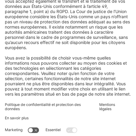
Volets roulants
Newsletter
Ce que disent nos clients
Moteurs pour volets roulants
Délais de livraison et expédition
Moustiquaires
Modes de paiement
Stores bannes
Conditions des bons d'achat
Modes de paiement
Maison connectée
Consignes de sécurité
Électronique et radio
Enregistrements
Informations obligatoires pour les consommateurs
Partenaires d'expédition
Mentions légales
Conditions générales de vente
Politique de confidentialité et protection des données
Informations sur l’élimination des piles et équipements
électroniques (BattG / DEEE)
Conditions de garantie
Paramètres des cookies
Contacts