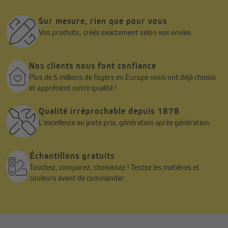
Sur mesure, rien que pour vous
Vos produits, créés exactement selon vos envies.
Nos clients nous font confiance
Plus de 5 millions de foyers en Europe nous ont déjà choisis
et apprécient notre qualité !
Qualité irréprochable depuis 1878
L’excellence au juste prix, génération après génération.
Protégez vos enfants
Échantillons gratuits
Touchez, comparez, choisissez ! Testez les matières et
La sécurité de vos enfants nous tient à cœur ! Pour les stores en
couleurs avant de commander.
bambou avec cordon de traction, la corde ne doit pas être à
moins de 1,60 m du sol. Comme cela n'est pas toujours réalisable
selon la taille du store, la corde doit être fixée tendue au mur
avec un clip de sécurité. C'est pourquoi chacun de nos stores en
bambou VICTORIA M est livré avec un support de sécurité pour