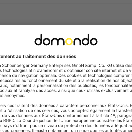
naturel de votre
 fenêtre les plus populaires.
ition relevée qu'une variante
 apporte une ambiance chaleureuse
èce une atmosphère confortable et
nt décoratif et un habillage de
 soleil. L'élégance naturelle d'un
int de mire. Grâce à une
total sur les regards indiscrets et
es de bambou laissent passer un
u de lumière et d'ombre.