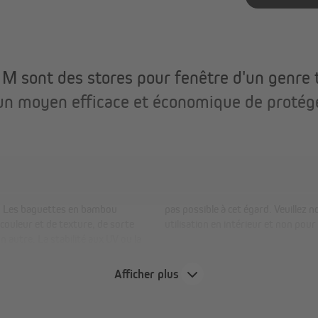
 sont des stores pour fenêtre d'un genre tr
n moyen efficace et économique de protéger
r. Les baguettes en bambou
 est uniquement destiné à une
couleur et de texture, de sorte
utilisation en intérieur et non pour
 autre. La stabilité aux UV ou la
rement. Une réclamation n'est donc
Afficher plus