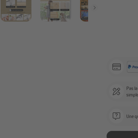
Pas l
simpl
Une qu