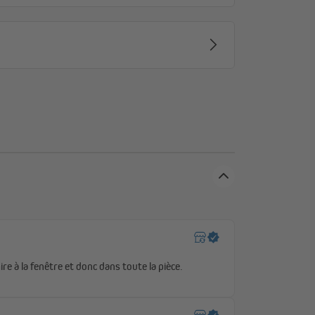
ent pas les propriétés physiques prononcées que
modernes. En haut, le rideau passe entre deux rails
ces rails sont fixées les parties du mécanisme de
angulaires doubles pour la suspension. Le cordage passe
à travers cinq anneaux fixés sur le rideau en bambou. Le
le à contrôler, car le mécanisme de traction est très
 à droite.