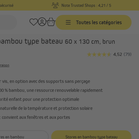
sécurisé
Note Trusted Shops : 4,21 / 5
Toutes les catégories
Réf. produit :
1000025783
 bambou type bateau
60 x 130 cm, brun
Stores vénitiens
sure
Stores vénitiens sur mesure
vraison
-
Stores vénitiens prêts-à-poser
Stores vénitiens aluminium
r vis, en option avec des supports sans perçage
rçage
Tout afficher
100 % bambou, une ressource renouvelable rapidement
urité enfant pour une protection optimale
naturelle de la température et protection solaire
: convient aux fenêtres et aux portes
res en bambou
Stores en bambou type bateau