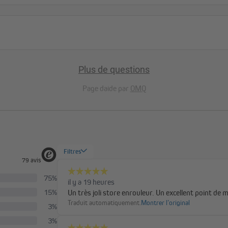
Stable et Simple
Les matériaux naturels ne possèd
possèdent les fibres artificielles 
supérieurs en bambou stables. Sur 
Plus de questions
traction ainsi que des œillets tri
à l'arrière, à droite et à gauche, 
Page daide par
OMQ
store en bambou est ainsi très faci
simple. Le cordon latéral se trouve