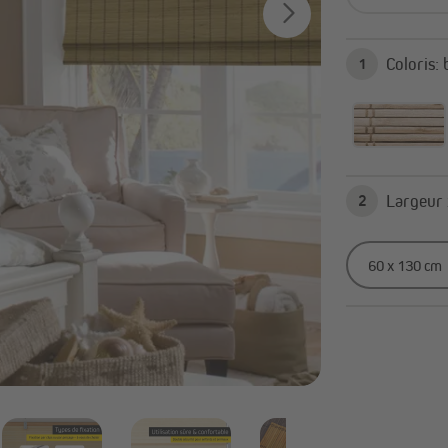
Tout afficher
C
1
2