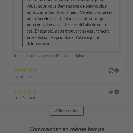
Noir ou blanc ?
Une toile en maille foncé absorbe une grande partie de
la lumière incidente, tout en offrant une vue plus claire
vers l’extérieur, ce qui le rend plus agréable pour les
yeux.
Une toile claire diffuse davantage la lumière, mais peut
légèrement gêner la visibilité. Son principal avantage :
elle offre une meilleure intimité, empêchant les regards
curieux de pénétrer dans votre maison.
Choisissez la couleur qui correspond le mieux à vos
besoins : confort visuel ou intimité renforcée.
Fixation facile à coller
Notre moustiquaire magnétique se fixe très facilement grâce au
ruban adhésif fourni. Vous évitez ainsi les travaux de perçage et
de vissage, souvent fastidieux et chronophages, pour une
Commander en même temps
installation rapide et sans effort.