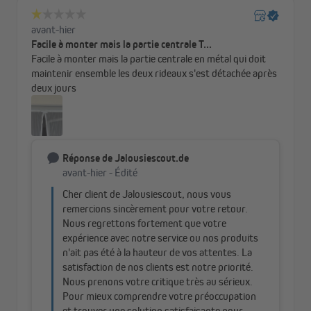
Autre avantage : cette toile moustiquaire de haute qualité est
très facile à entretenir et peut être lavé en machine jusqu’à
30 °C, pour un usage quotidien simple et pratique.
Couleurs et tailles de la moustiquaire
magnétique
Vous pouvez commander la moustiquaire
magnétique en deux
coloris en noir ou en blanc, selon vos préférences. Il est
disponible en trois tailles, adaptées à toutes les portes de balcon
ou de terrasse standard jusqu’à 160 cm de largeur et 250 cm de
hauteur.
La moustiquaire peut être facilement ajustée à des dimensions
plus petites : il vous suffit de le couper avec des ciseaux à la taille
souhaitée. La toile ne s’effiloche pas, donc aucun travail de
couture supplémentaire n’est nécessaire, pour une installation
rapide et sans effort.