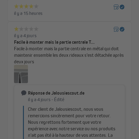
Autre avantage : cette toile moustiquaire de haute qualité est
très facile à entretenir et peut être lavé en machine jusqu’à
30 °C, pour un usage quotidien simple et pratique.
Couleurs et tailles de la moustiquaire
magnétique
Vous pouvez commander la moustiquaire
magnétique en deux
coloris en noir ou en blanc, selon vos préférences. Il est
disponible en trois tailles, adaptées à toutes les portes de balcon
ou de terrasse standard jusqu’à 160 cm de largeur et 250 cm de
hauteur.
La moustiquaire peut être facilement ajustée à des dimensions
plus petites : il vous suffit de le couper avec des ciseaux à la taille
souhaitée. La toile ne s’effiloche pas, donc aucun travail de
couture supplémentaire n’est nécessaire, pour une installation
rapide et sans effort.