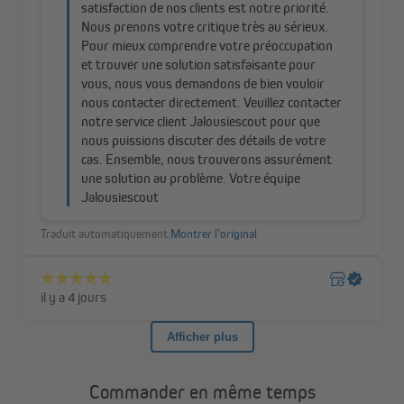
Noir ou blanc ?
Une toile en maille foncé absorbe une grande partie de
la lumière incidente, tout en offrant une vue plus claire
vers l’extérieur, ce qui le rend plus agréable pour les
yeux.
Une toile claire diffuse davantage la lumière, mais peut
légèrement gêner la visibilité. Son principal avantage :
elle offre une meilleure intimité, empêchant les regards
curieux de pénétrer dans votre maison.
Choisissez la couleur qui correspond le mieux à vos
besoins : confort visuel ou intimité renforcée.
Fixation facile à coller
Notre moustiquaire magnétique se fixe très facilement grâce au
ruban adhésif fourni. Vous évitez ainsi les travaux de perçage et
de vissage, souvent fastidieux et chronophages, pour une
Commander en même temps
installation rapide et sans effort.