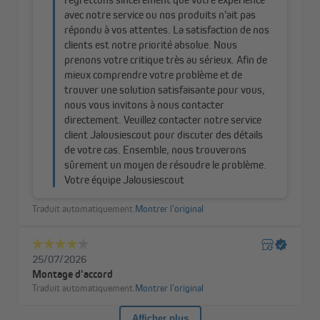
tous les insectes.
Pour l’ouvrir, il suffit de libérer l’enclenchement : le
réenroulement automatique assure une fermeture
rapide et sans effort, pour un confort optimal au
quotidien.
Zanzara – qualité et design premium
La moustiquaire enroulable pour porte Zanzara allie deux
matériaux de haute qualité : une toile moustiquaire en fibre de
verre noire et un cadre en aluminium robuste.
La toile en fibre de verre noire est extrêmement résistante et
offre un avantage esthétique majeur : elle se fond parfaitement
avec l’environnement extérieur, sans créer de contraste gênant,
pour une vue dégagée et agréable.
Le cadre en aluminium haut de gamme est non seulement solide
et durable, mais aussi disponible en quatre finitions élégantes :
blanc, argent, brun et anthracite, pour s’harmoniser avec tous