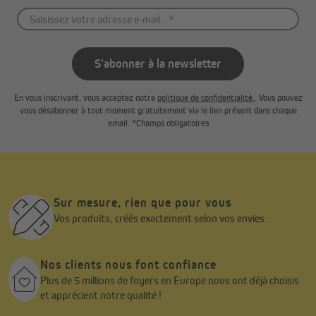
Zanzara – des tailles adaptées à vos besoins
La moustiquaire enroulable pour porte Zanzara est disponible en
deux tailles pratiques :
S'abonner à la newsletter
125 × 220 cm
En vous inscrivant, vous acceptez notre
politique de confidentialité.
. Vous pouvez
140 × 240 cm
vous désabonner à tout moment gratuitement via le lien présent dans chaque
email. *Champs obligatoires
Vous pouvez choisir la taille qui correspond le mieux à votre
ouverture et, si nécessaire, ajuster facilement la longueur pour
un montage parfaitement adapté à votre porte.
Tailles standard, ajustables selon vos besoins
Sur mesure, rien que pour vous
Si la taille souhaitée n’est pas disponible, commandez
Vos produits, créés exactement selon vos envies.
simplement la taille la plus grande et adaptez-la facilement à
votre porte.
Nos clients nous font confiance
Les coulisses latéraux peuvent être raccourcies librement en
Plus de 5 millions de foyers en Europe nous ont déjà choisis
largeur.
et apprécient notre qualité !
Le coffre peut être ajusté en hauteur jusqu’à 100 cm,