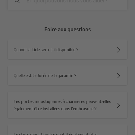
Foire aux questions
Quand l'article sera-t-il disponible ?
Moustiquaire enroulable latérale – des
atouts qui font la différence
Design compact : s’intègre discrètement à votre
Quelle est la durée de la garantie ?
intérieur.
Utilisation confortable : ouverture et fermeture
faciles et fluides.
Les portes moustiquaires à charnières peuvent-elles
Protection fiable : toile en fibre de verre haute qualité
également être installées dans l'embrasure ?
contre tous les insectes.
Robustesse durable : cadre stable en aluminium.
Personnalisation simple : ajustez facilement la
position d’enclenchement et le joint brosse selon vos
Le store moustiquaire peut-il également être