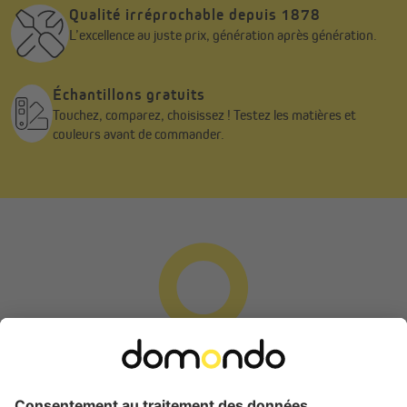
applicable pour les deux tailles disponibles.
Qualité irréprochable depuis 1878
L’excellence au juste prix, génération après génération.
Avec un peu d’outillage simple, vous obtenez ainsi une
moustiquaire enroulable pour porte parfaitement adaptée, sans
compromis sur la qualité ou la fonctionnalité.
Échantillons gratuits
Touchez, comparez, choisissez ! Testez les matières et
couleurs avant de commander.
Veuillez noter :
Vous recevrez votre moustiquaire enroulable pour