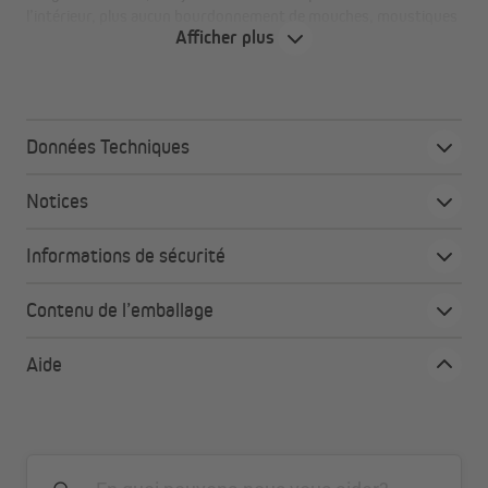
l’intérieur, plus aucun bourdonnement de mouches, moustiques
Afficher plus
ou guêpes.
Avec la moustiquaire enroulable latérale pour porte Zanzara,
vous mettez fin à ce vacarme au sens propre du terme : les
petits nuisibles restent dehors, et vous profitez pleinement de
votre maison, en toute tranquillité.
Données Techniques
Notices
Informations de sécurité
Contenu de l’emballage
Aide