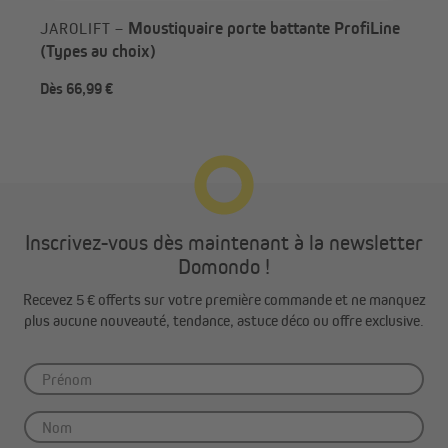
Moustiquaire porte battante ProfiLine
JAROLIFT –
(Types au choix)
Dès 66,99 €
Dès
Important :
Inscrivez-vous dès maintenant à la newsletter
Pour toutes les variantes de fixation, un perçage ou
Domondo !
vissage est nécessaire, garantissant une fixation solide
et durable de votre moustiquaire Zanzara.
Recevez 5 € offerts sur votre première commande et ne manquez
plus aucune nouveauté, tendance, astuce déco ou offre exclusive.
Les instructions détaillées, les différences entre les
types de pose et toutes les étapes à suivre sont
expliquées pas à pas dans notre notice de pose, pour
une installation simple et sans stress.