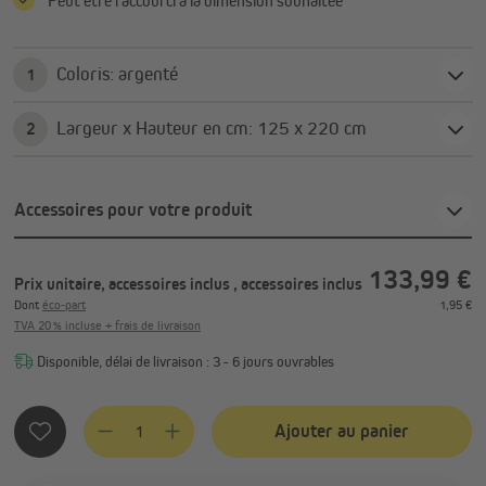
Peut être raccourci à la dimension souhaitée
Coloris: argenté
1
Largeur x Hauteur en cm: 125 x 220 cm
2
Accessoires pour votre produit
133,99 €
Prix unitaire, accessoires inclus
, accessoires inclus
Dont
éco-part
1,95 €
TVA 20 % incluse + frais de livraison
Disponible, délai de livraison : 3 - 6 jours ouvrables
Quantité de produit : Entrez la quantité souhaitée ou utilis
Ajouter au panier