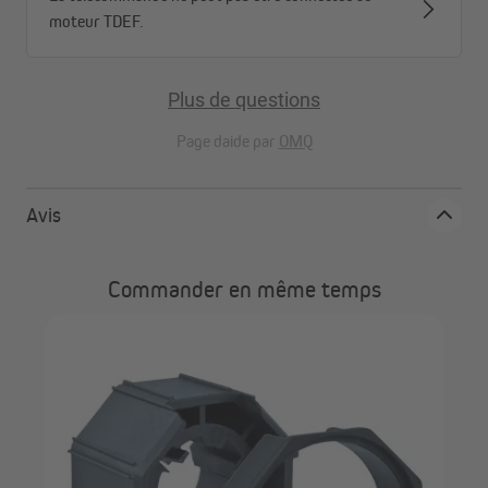
moteur TDEF.
Plus de questions
Page daide par
OMQ
Avis
Commander en même temps
JA
ngle
int
JM