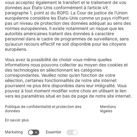
Avis
Volets roulants
Newsletter
Ce que disent nos clients
Moteurs pour volets roulants
Délais de livraison et expédition
Moustiquaires
Modes de paiement
Stores bannes
Conditions des bons d'achat
Modes de paiement
Maison connectée
Consignes de sécurité
Électronique et radio
Enregistrements
Informations obligatoires pour les consommateurs
Partenaires d'expédition
Mentions légales
Conditions générales de vente
Politique de confidentialité et protection des données
Informations sur l’élimination des piles et équipements
électroniques (BattG / DEEE)
Conditions de garantie
Paramètres des cookies
Contacts