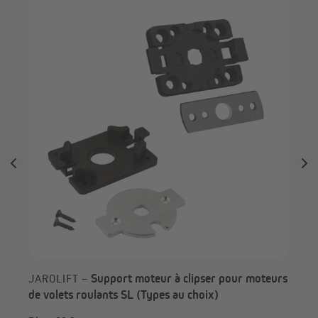
JA
ngle
dér
SL
Support moteur à clipser pour moteurs
JAROLIFT –
de volets roulants SL (Types au choix)