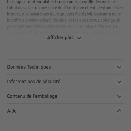
Le support moteur plat est conçu pour accueillir des moteurs
tubulaires avec un axe carré de 10 x 10 mm et est idéal pour fixer
le moteur tubulaire aux deux goujons filetés M8 existants dans
le coffre du volet roulant. De plus, grâce à ses trous oblongs, le
palier plat peut être ajusté en hauteur pour aligner l'arbre. Le
palier plat est fabriqué en acier de construction de type ST 73 et
Afficher plus
est galvanisé.
Tous les avantages en un coup d'œil
Données Techniques
Pour moteurs tubulaires avec axe carré de 10 x 10
mm
Informations de sécurité
Pour goujons filetés, réglable en hauteur
En acier de construction de type ST 73, entièrement
Contenu de l’emballage
galvanisé
Aide