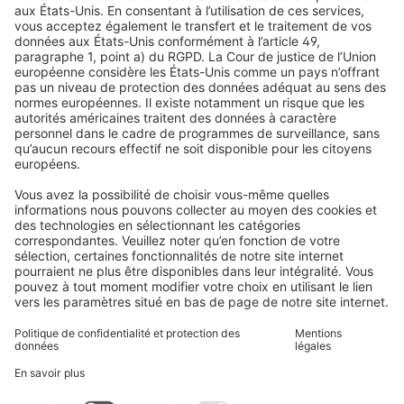
Droit de rétractation
Pourquoi choisir Domondo ?
Avis
Volets roulants
Newsletter
Ce que disent nos clients
Moteurs pour volets roulants
Délais de livraison et expédition
Moustiquaires
Modes de paiement
Stores bannes
Conditions des bons d'achat
Modes de paiement
Maison connectée
Consignes de sécurité
Électronique et radio
Enregistrements
Informations obligatoires pour les consommateurs
Partenaires d'expédition
Mentions légales
Conditions générales de vente
Politique de confidentialité et protection des données
Informations sur l’élimination des piles et équipements
électroniques (BattG / DEEE)