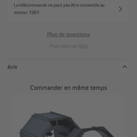
La télécommande ne peut pas être connectée au
moteur TDEF.
Plus de questions
Page daide par
OMQ
Avis
Commander en même temps
JA
ngle
int
JM