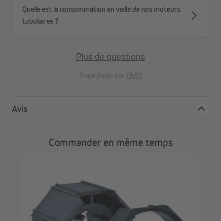
Quelle est la consommation en veille de nos moteurs
tubulaires ?
Plus de questions
Page daide par
OMQ
Avis
Commander en même temps
JA
ngle
int
JM