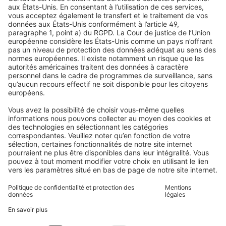
Stores vénitiens
Droit de rétractation
Pourquoi choisir Domondo ?
Avis
Volets roulants
Newsletter
Ce que disent nos clients
Moteurs pour volets roulants
Délais de livraison et expédition
Moustiquaires
Modes de paiement
Stores bannes
Conditions des bons d'achat
Modes de paiement
Maison connectée
Consignes de sécurité
Électronique et radio
Enregistrements
Informations obligatoires pour les consommateurs
Partenaires d'expédition
Mentions légales
Conditions générales de vente
Politique de confidentialité et protection des données
Informations sur l’élimination des piles et équipements
électroniques (BattG / DEEE)