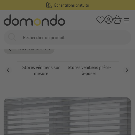
Échantillons gratuits
tenu principal
/
/
Domondo
Stores intérieurs
Stores vénitiens
Stores vénitiens bois
Stores vénitiens bois
Stores vénitiens
Stores vénitiens sur
Stores vénitiens prêts-
Stores
mesure
à-poser
alu