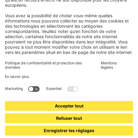
Électronique et radio
Enregistrements
Informations obligatoires pour les consommateurs
Partenaires d'expédition
Mentions légales
Conditions générales de vente
Politique de confidentialité et protection des données
Informations sur l’élimination des piles et équipements
électroniques (BattG / DEEE)
Conditions de garantie
Paramètres des cookies
Contacts
Déclaration d'accessibilité
www.jalousiescout.de
•
www.jalousiescout.at
•
www.domondo.es
•
www.domondo.fr
•
www.domondo.it
•
www.domondo.pl
© 2026 Schoenberger Germany Enterprises GmbH & Co KG. Tous droits réservés.