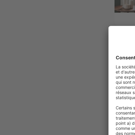
17,99 €
VICTORI
Store en
130 cm, n
Translu
Fixatio
collage