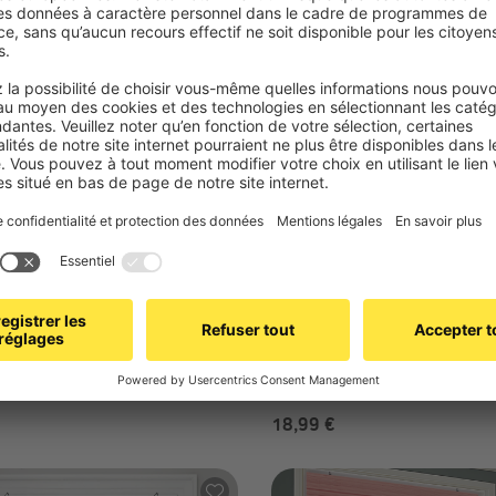
18,99 €
A M
VICTORIA M
 bambou type bateau | 110 x
Store en bambou type batea
erise
130 cm, naturel
cide et 100 % occultant
Translucide et 100 % occulta
n possible par vissage ou par
Fixation possible par vissage
collage
18,99 €