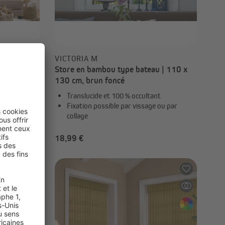
17,99 €
VICTORIA M
u | 110 x
Store en bambou type bateau | 110 x
130 cm, brun foncé
nt
Translucide et 100 % occultant
 ou par
Fixation possible par vissage ou par
collage
18,99 €