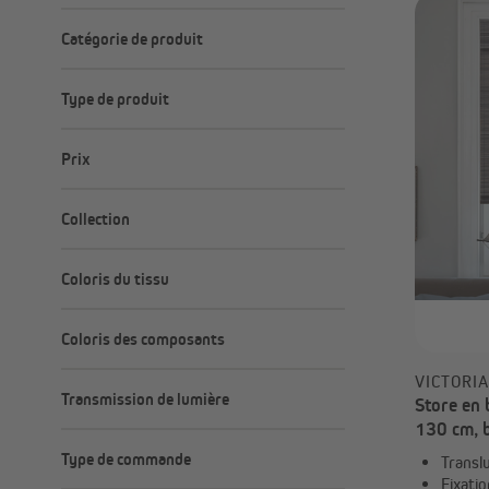
Catégorie de produit
Fabrication sur mesure
Type de produit
Prêt-à-poser
Stores bateaux
Prix
Stores en bambou type bateau
R
Minimum
Maximum
–
Collection
Bambou
Coloris du tissu
Elegance
XXL
Coloris des composants
VICTORI
Transmission de lumière
Store en 
130 cm, 
transparent
Type de commande
Translu
opaque
Fixatio