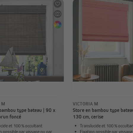
de toit
Stores enrouleurs XXL
Stores enrouleurs en bam
Accessoires et pièces déta
pour stores enrouleurs
ideaux et voilages
Rideaux sur mesure
Rideaux prêts-à-poser
Tringles à rideaux et accessoires
Tout afficher
A M
VICTORIA M
bambou type bateau | 90 x
Store en bambou type bateau
brun foncé
130 cm, cerise
cide et 100 % occultant
Translucide et 100 % occulta
n possible par vissage ou par
Fixation possible par vissage