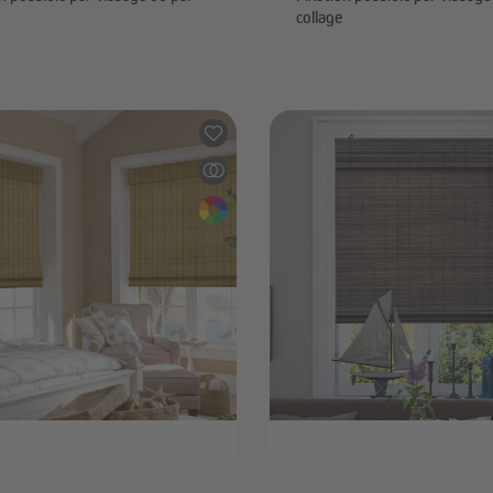
collage
16,99 €