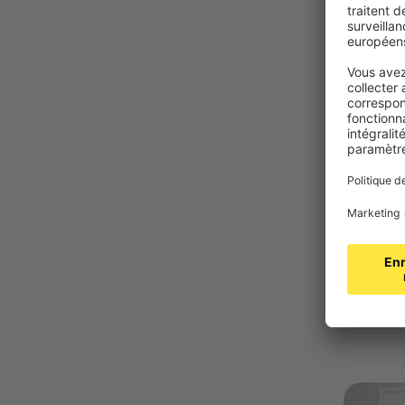
17,99 €
VICTORI
Store en
130 cm, c
Translu
Fixatio
collage