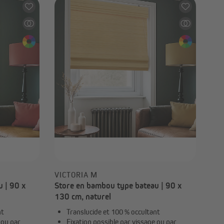
bou
chées
VICTORIA M
 | 90 x
Store en bambou type bateau | 90 x
130 cm, naturel
nt
Translucide et 100 % occultant
 ou par
Fixation possible par vissage ou par