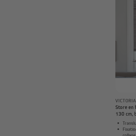
18,99 €
VICTORI
Store en
130 cm, 
Translu
Fixatio
collage