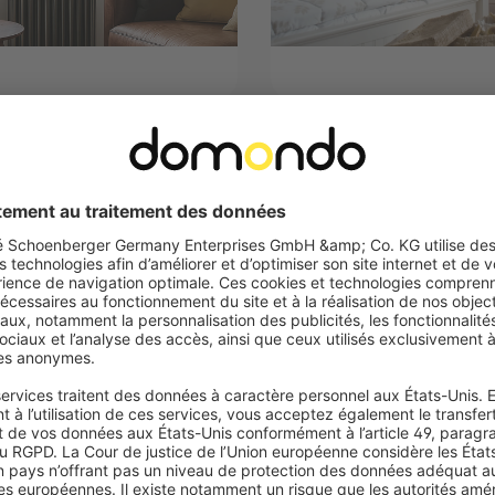
A M
VICTORIA M
 bambou type bateau | 100 x
Store en bambou type batea
aturel
130 cm, brun
cide et 100 % occultant
Translucide et 100 % occulta
n possible par vissage ou par
Fixation possible par vissage
collage