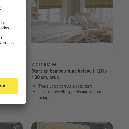
VICTORIA M
u | 110 x
Store en bambou type bateau | 120 x
130 cm, brun
nt
Translucide et 100 % occultant
 ou par
Fixation possible par vissage ou par
collage