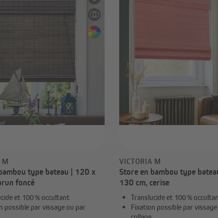
A M
VICTORIA M
 bambou type bateau | 120 x
Store en bambou type batea
brun foncé
130 cm, cerise
cide et 100 % occultant
Translucide et 100 % occulta
n possible par vissage ou par
Fixation possible par vissage
collage