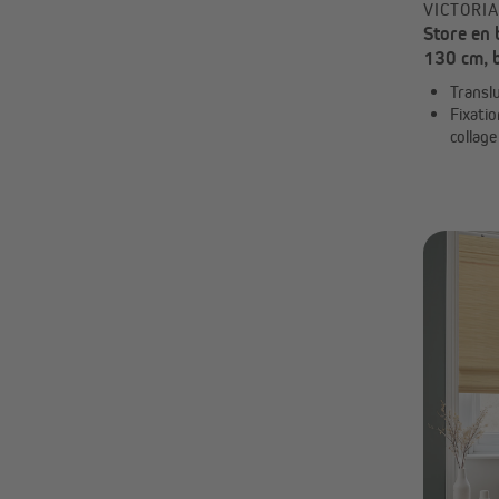
VICTORI
80 cm
Store en
90 cm
130 cm, 
sur mesure
Translu
Fixatio
collage