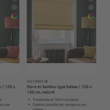
19,99 €
VICTORIA M
u | 120 x
Store en bambou type bateau | 120 x
130 cm, naturel
nt
Translucide et 100 % occultant
 ou par
Fixation possible par vissage ou par
collage