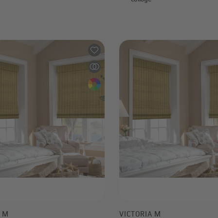
19,99 €
A M
VICTORIA M