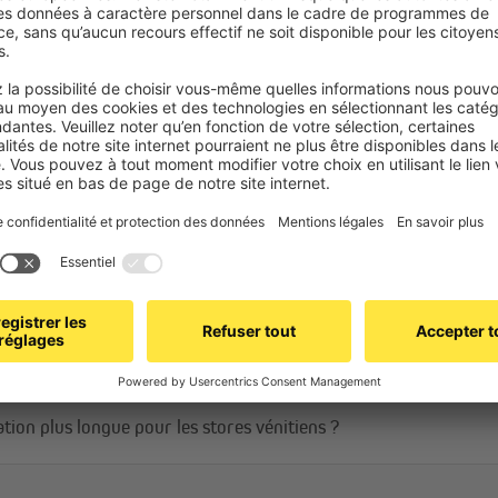
Contrôle flexible 
Avec des lames de 35 mm de large,
selon vos besoins.
Cordon de relevage à droite : 
Cordon d'orientation à gauche :
Le connecteur de cordon prati
geste, vous contrôlez parfait
s pour les stores standard et les stores sur mesure ?
ils être commandés plus longs ?
tion plus longue pour les stores vénitiens ?