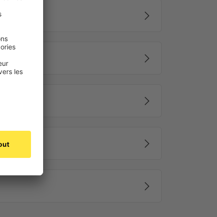
de la lumière
 vous pouvez réguler la lumière du jour exactement
ajuste la hauteur du store.
 contrôle l’inclinaison des lamelles.
que rend la manipulation simple et confortable : en un
ement votre store.