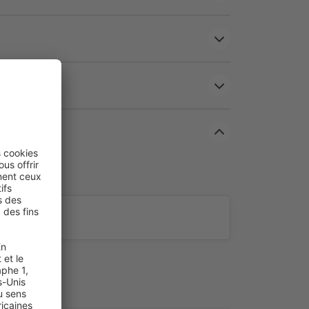
uste
ité et aux UV, ce store convient à toutes les pièces, y
 il surpasse les stores en bois véritable.
ettoie rapidement avec un simple chiffon humide, pour
ant.