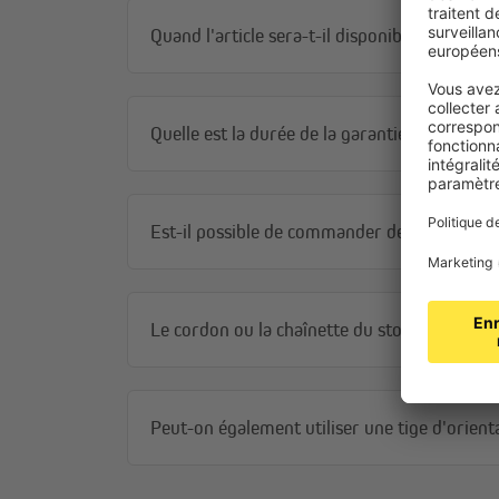
Quand l'article sera-t-il disponible ?
Quelle est la durée de la garantie ?
Est-il possible de commander des échantillon
Le cordon ou la chaînette du store peuvent-
Peut-on également utiliser une tige d'orienta