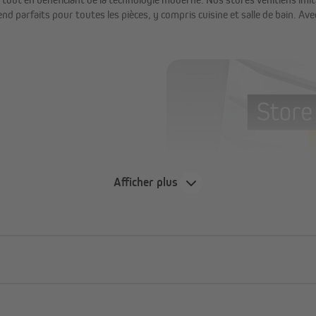
s rend parfaits pour toutes les pièces, y compris cuisine et salle de bain. A
d'œil
Afficher plus
t l’inclinaison et la hauteur des
d ou sur le battant de la
serve son aspect naturel
u recyclé