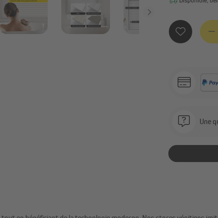
Quanti
Une qu
 tout en bénéficiant de la technologie moderne. Nos stores vénitiens imita