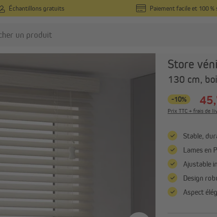
Échantillons gratuits
Paiement facile et 100 % 
 vénitiens en PVC
VICTORIA M
Store vén
tores plissés
Stores enrouleurs
130 cm, boi
Stores plissés sur mesure
Stores enrouleurs sur me
45,
-10%
Stores plissés prêts-à-poser
Stores enrouleurs prêts-à
Prix TTC + frais de li
poser
Stores plissés sans perçage
Stores enrouleurs sans pe
Tout afficher
Stable, dura
Tout afficher
Lames en 
Ajustable i
ideaux et voilages
Design robu
Rideaux sur mesure
Aspect élég
Rideaux prêts-à-poser
Tringles à rideaux et accessoires