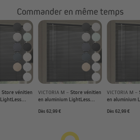
Commander en même temps
Store vénitien
Store vénitien
–
VICTORIA M –
VICTORIA M –
 LightLess
en aluminium LightLess
en aluminium L
au choix)
Prime (Types au choix)
Prime (Types a
Dès 62,99 €
Dès 62,99 €