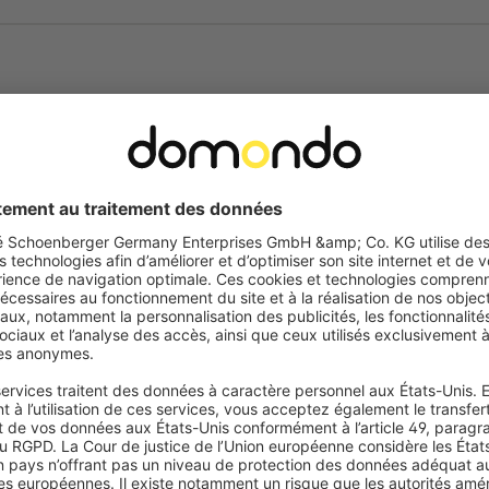
Polyvalent et rob
Fabriqué en PVC résistant à l’humid
compris salle de bain et cuisine, où
Sa surface facile d’entretien se n
Foire aux questions
un espace toujours propre et élég