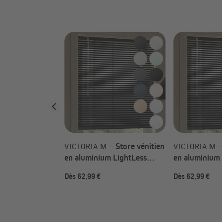
Store vénitien
Store vénitien
 –
VICTORIA M –
VICTORIA M 
m LightLess
en aluminium LightLess
en aluminium
 au choix)
Prime (Types au choix)
Prime (Types 
Dès 62,99 €
Dès 62,99 €