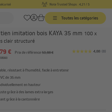
sécurisé
Note Trusted Shops : 4,21 / 5
Toutes les catégories
Réf. produit :
1000028211
itien imitation bois KAYA 35 mm
100 x
Stores vénitiens
s clair structuré
sure
Stores vénitiens sur mesure
79 €
Prix de référence
50,88 €
-
Stores vénitiens prêts-à-poser
vraison
Stores vénitiens aluminium
rçage
Tout afficher
ble, résistant à l'humidité, facile à entretenir
PVC de 35 mm
ndividuellement en hauteur
ste grâce à des lames extra larges
ant grâce à la cantonnière