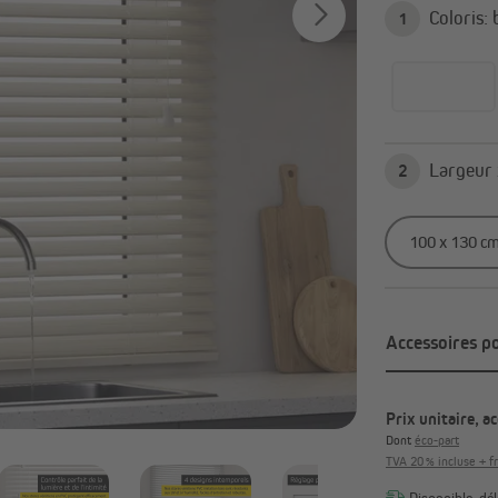
C
1
Tout afficher
2
Accessoires p
Prix unitaire, a
Dont
éco-part
TVA 20 % incluse + fr
Disponible, déla