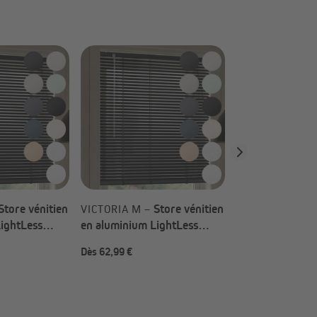
Store vénitien
Store vénitien
S
VICTORIA M –
VICTORIA M –
ightLess
en aluminium LightLess
en aluminium Li
u choix)
Prime (Types au choix)
Prime (Types au
Dès 62,99 €
Dès 62,99 €