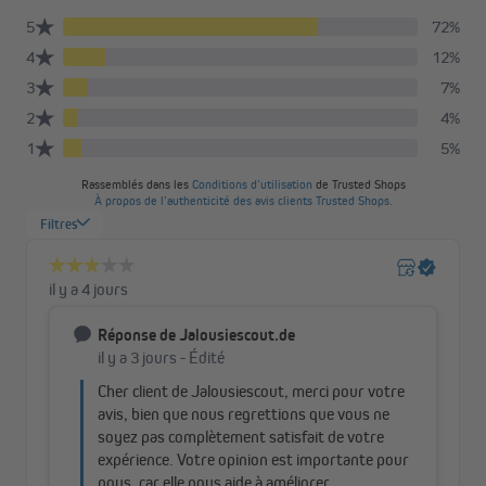
Design intelligent et confort sur mesure
Le store plissé en nid d'abeille Pure s’adapte parfaitement à
chaque fenêtre, offrant une solution entièrement
personnalisable. La corde de tension a été pensée pour passer
discrètement sur le côté, laissant votre vue dégagée et
préservant l’esthétique.
Les rails en aluminium apportent stabilité et élégance, tandis que
le tissu polyester de haute qualité à structure alvéolée garantit
une occultation parfaite. Les cordes intégrées évitent tout
apport de lumière supplémentaire, et les poignées
ergonomiques permettent de déplacer le store plissé sans à-
coups, vers le haut ou le bas, exactement à la position souhaitée.
Avec le store plissé en nid d'abeille Pure, alliez esthétique,
fonctionnalité et confort d’utilisation dans chaque pièce.
Store plissé Pure - stabilité et praticité grâce
à la tension diagonale
Le système de tension diagonale avec cordes tendues dans les
rails en aluminium garantit que le tissu ne s’affaisse jamais et