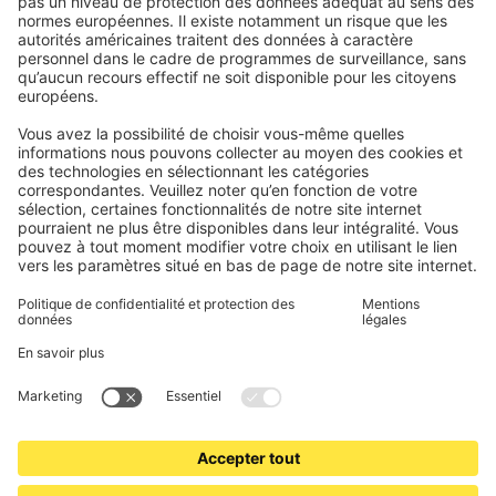
Modes de paiement
Stores bannes
Conditions des bons d'achat
Modes de paiement
Maison connectée
Consignes de sécurité
Électronique et radio
Enregistrements
Informations obligatoires pour les consommateurs
Partenaires d'expédition
Mentions légales
Conditions générales de vente
Politique de confidentialité et protection des données
Informations sur l’élimination des piles et équipements
électroniques (BattG / DEEE)
Conditions de garantie
Paramètres des cookies
Contacts
Déclaration d'accessibilité
www.jalousiescout.de
•
www.jalousiescout.at
•
www.domondo.es