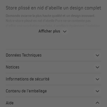
Store plissé en nid d'abeille un design complet
Domondo incarne la plus haute qualité et un design innovant.
Notre store plissé en nid d'abeille Pure ne se contente pas
d’offrir une occultation parfaite, il améliore également l’isolation
thermique de votre intérieur. Grâce à la couche d’air dans les
Afficher plus
alvéoles, une barrière naturelle se forme, repoussant la chaleur
en été et protégeant du froid en hiver, pour un confort optimal
toute l’année.
Données Techniques
Vos avantages en un coup d'œil
Notices
Régulation thermique grâce aux alvéoles
: les
coussins d’air offrent à la fois isolation contre le froid
Informations de sécurité
et protection contre la chaleur, pour un confort
optimal toute l’année.
Contenu de l’emballage
Rails supérieur et inférieur en aluminium
: plus de
stabilité et de robustesse comparé aux baguettes en
Aide
PVC classiques.