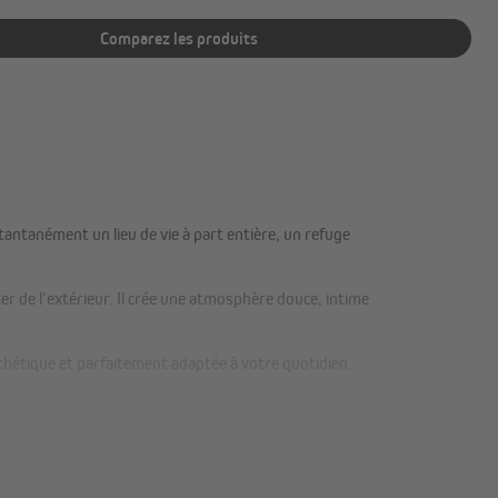
Comparez les produits
tantanément un lieu de vie à part entière, un refuge
ter de l’extérieur. Il crée une atmosphère douce, intime
thétique et parfaitement adaptée à votre quotidien.
ent un instant pour vous, dans un cocon lumineux et
nt bien.