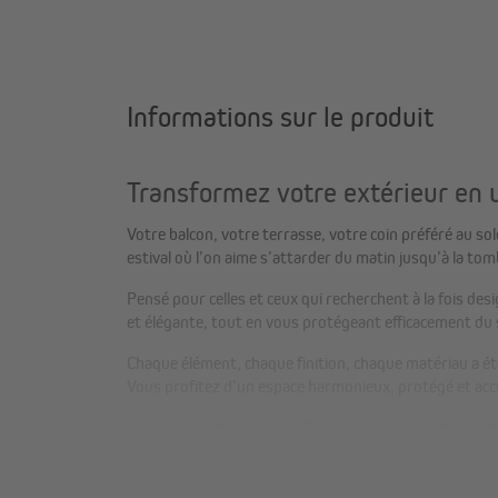
Informations sur le produit
Transformez votre extérieur en u
Votre balcon, votre terrasse, votre coin préféré au so
estival où l’on aime s’attarder du matin jusqu’à la tomb
Pensé pour celles et ceux qui recherchent à la fois des
et élégante, tout en vous protégeant efficacement du s
Chaque élément, chaque finition, chaque matériau a ét
Vous profitez d’un espace harmonieux, protégé et accu
Imaginez… Un déjeuner à l’ombre, un moment de lecture
apaisant. Avec le store paramondo, votre extérieur devi