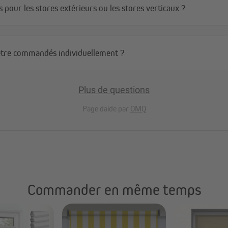
s pour les stores extérieurs ou les stores verticaux ?
nd le vent se lève
s être commandés individuellement ?
r naturellement, ce qui réduit la
lité remarquable, même lorsque le
ace extérieur qui reste agréable et
Plus de questions
e sur la toile.
Page daide par
OMQ
ue pour résister à tout : elle est
pas, même après de longues
echnique sèche en un instant, ce
ouve son charme et son confort
rformant, quelles que soient les
 prêt à accueillir vos moments de
Commander en même temps