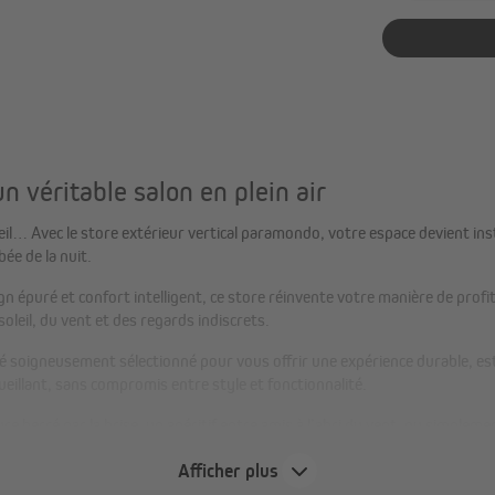
n véritable salon en plein air
leil… Avec le store extérieur vertical paramondo, votre espace devient ins
ée de la nuit.
ign épuré et confort intelligent, ce store réinvente votre manière de profi
oleil, du vent et des regards indiscrets.
é soigneusement sélectionné pour vous offrir une expérience durable, es
eillant, sans compromis entre style et fonctionnalité.
 bercé par la brise, un apéritif entre amis à l’abri du vent, ou simplem
ent un salon d’été, un lieu où l’on respire, où l’on partage, où l’on se se
Afficher plus