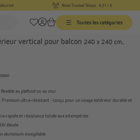
sécurisé
Note Trusted Shops : 4,21 / 5
Toutes les catégories
Réf. produit :
1000016029
érieur vertical pour balcon
240 x 240 cm,
Stores bannes
 sur
Stores bannes sur mesure
Stores bannes prêts-à-poser
ur
vraison
Paravents extérieurs
rétractables
s sur
n flexible au plafond ou au mur
Tout afficher
 Premium ultra‑résistant - conçu pour un usage extérieur durable et
ra‑rapide et résistance totale aux intempéries
Brise-vues
 UV élevée
Brise-vues pour balcon
en aluminium inoxydable