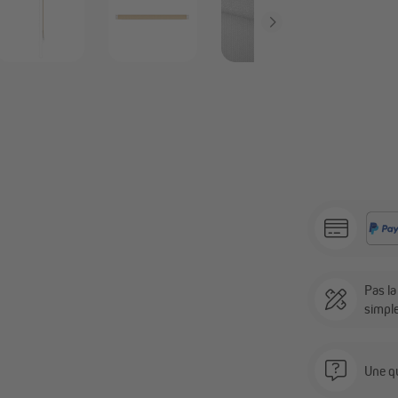
Pas l
simpl
Une qu