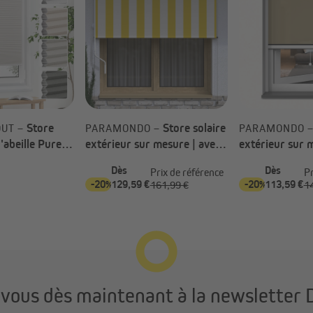
Store
Store solaire
OUT –
PARAMONDO –
PARAMONDO 
d'abeille Pure
extérieur sur mesure | avec
extérieur sur 
ix)
sécurité pendulaire
coulisses
Dès
Dès
Prix de référence
Pr
-20%
129,59 €
-20%
113,59 €
161,99 €
1
Un vrai bouclier cont
Avec une réduction de chaleur de 80
instantanément une zone de fraîch
l’air devient plus respirable, et v
même lors des journées les plus ch
suffoquer, sans chercher désespé
-vous dès maintenant à la newsletter
Et parce que le confort passe aussi