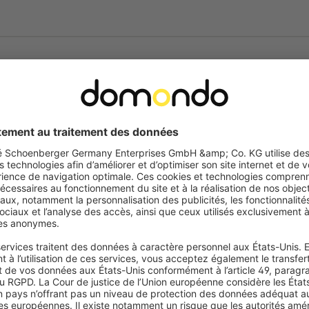
Tous les avantages
Le subtil équilibre entre d
contre les regards en journé
Stabilité au vent
- la struc
maintien optimal
Toile Premium HDPE 180 
extérieur intensif
Séchage rapide & résistan
Protection solaire efficac
Protection UV 90 % - UPF 
Fixation flexible
- pose mu
Structure aluminium inox