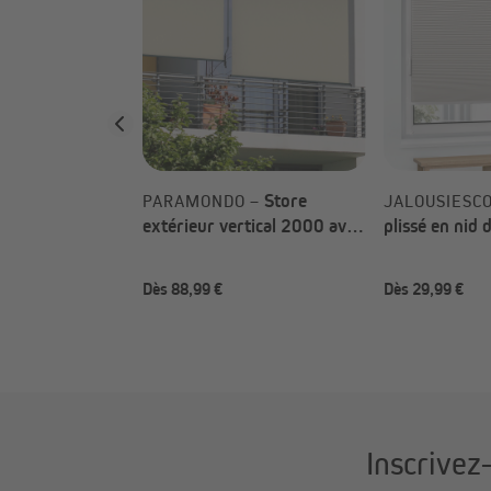
ns perçage sur
ance
Store
PARAMONDO –
JALOUSIESC
extérieur vertical 2000 avec
plissé en nid 
coffre & Manivelle (Types au
(Types au cho
Prix de référence
choix)
Dès 88,99 €
Dès 29,99 €
17,99 €
Inscrivez