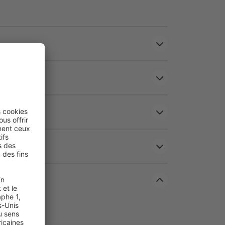
 en un coup d’œil
iscrétion et luminosité
- protection optimale
e, avec une vision claire vers l’extérieur
ture ajourée réduit la prise au vent pour un
g/m²
- indéchirable, stable et conçue pour un usage
ce totale
- toujours prête, même après une averse
e (80–85 %)
- baisse perceptible de la chaleur
50+
- une barrière fiable contre les rayons nocifs
rale ou au plafond selon vos besoins
ydable
- durable, élégante et sans entretien