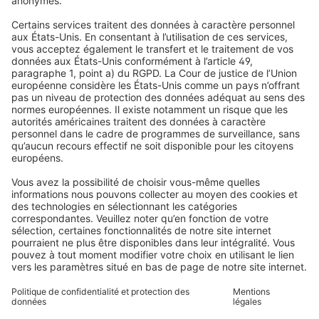
Stores enrouleurs
FAQs
Qui sommes-nous
Stores vénitiens
Droit de rétractation
Pourquoi choisir Domondo ?
Avis
Volets roulants
Newsletter
Ce que disent nos clients
Moteurs pour volets roulants
Délais de livraison et expédition
Moustiquaires
Modes de paiement
Stores bannes
Conditions des bons d'achat
Modes de paiement
Maison connectée
Consignes de sécurité
Électronique et radio
Enregistrements
Informations obligatoires pour les consommateurs
Partenaires d'expédition
Mentions légales
Conditions générales de vente
Politique de confidentialité et protection des données