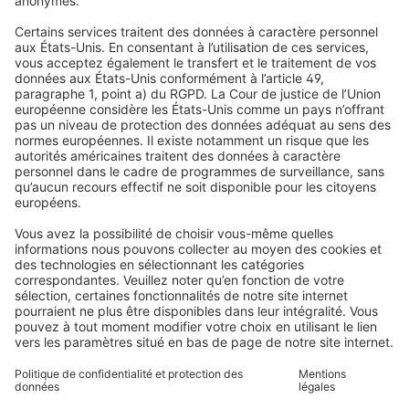
Stores enrouleurs
FAQs
Qui sommes-nous
Stores vénitiens
Droit de rétractation
Pourquoi choisir Domondo ?
Avis
Volets roulants
Newsletter
Ce que disent nos clients
Moteurs pour volets roulants
Délais de livraison et expédition
Moustiquaires
Modes de paiement
Stores bannes
Conditions des bons d'achat
Modes de paiement
Maison connectée
Consignes de sécurité
Électronique et radio
Enregistrements
Informations obligatoires pour les consommateurs
Partenaires d'expédition
Mentions légales
Conditions générales de vente
Politique de confidentialité et protection des données