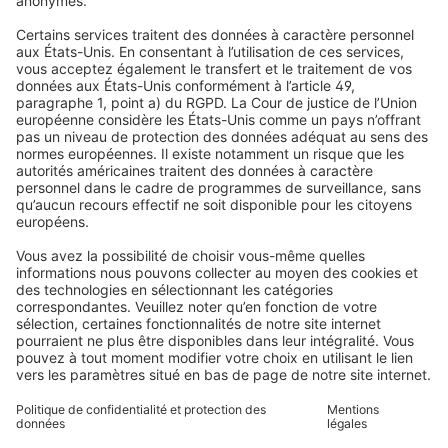
Stores enrouleurs
FAQs
Qui sommes-nous
Stores vénitiens
Droit de rétractation
Pourquoi choisir Domondo ?
Avis
Volets roulants
Newsletter
Ce que disent nos clients
Moteurs pour volets roulants
Délais de livraison et expédition
Moustiquaires
Modes de paiement
Stores bannes
Conditions des bons d'achat
Modes de paiement
Maison connectée
Consignes de sécurité
Électronique et radio
Enregistrements
Informations obligatoires pour les consommateurs
Partenaires d'expédition
Mentions légales
Conditions générales de vente
Politique de confidentialité et protection des données