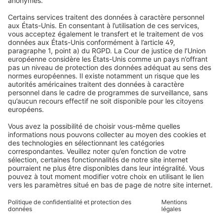
Stores enrouleurs
FAQs
Qui sommes-nous
Stores vénitiens
Droit de rétractation
Pourquoi choisir Domondo ?
Avis
Volets roulants
Newsletter
Ce que disent nos clients
Moteurs pour volets roulants
Délais de livraison et expédition
Moustiquaires
Modes de paiement
Stores bannes
Conditions des bons d'achat
Modes de paiement
Maison connectée
Consignes de sécurité
Électronique et radio
Enregistrements
Informations obligatoires pour les consommateurs
Partenaires d'expédition
Mentions légales
Conditions générales de vente
Politique de confidentialité et protection des données