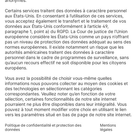
Stores enrouleurs
FAQs
Qui sommes-nous
Stores vénitiens
Droit de rétractation
Pourquoi choisir Domondo ?
Avis
Volets roulants
Newsletter
Ce que disent nos clients
Moteurs pour volets roulants
Délais de livraison et expédition
Moustiquaires
Modes de paiement
Stores bannes
Conditions des bons d'achat
Modes de paiement
Maison connectée
Consignes de sécurité
Électronique et radio
Enregistrements
Informations obligatoires pour les consommateurs
Partenaires d'expédition
Mentions légales
Conditions générales de vente
Politique de confidentialité et protection des données