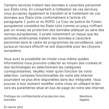
FAQs
Qui sommes-nous
Stores vénitiens
Droit de rétractation
Pourquoi choisir Domondo ?
Avis
Volets roulants
Newsletter
Ce que disent nos clients
Moteurs pour volets roulants
Délais de livraison et expédition
Moustiquaires
Modes de paiement
Stores bannes
Conditions des bons d'achat
Modes de paiement
Maison connectée
Consignes de sécurité
Électronique et radio
Enregistrements
Informations obligatoires pour les consommateurs
Partenaires d'expédition
Mentions légales
Conditions générales de vente
Politique de confidentialité et protection des données
Informations sur l’élimination des piles et équipements