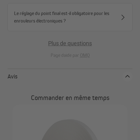
Le réglage du point final est-il obligatoire pour les
enrouleurs électroniques ?
Plus de questions
Page daide par
OMQ
Avis
Commander en même temps
JA
rou