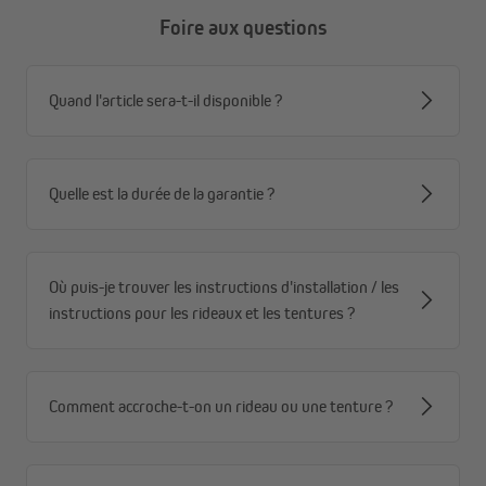
impeccable, sans effort
Foire aux questions
Des ondulations parfaites, jour après jour.
Grâce à un
traitement thermique optionnel, votre rideau garde
sa forme élégante et régulière. Résultat ? Une
Quand l'article sera-t-il disponible ?
retombée fluide et professionnelle, digne des plus
beaux intérieurs design. Ajoutez une touche de
sophistication durable à votre déco
Quelle est la durée de la garantie ?
Où puis-je trouver les instructions d'installation / les
instructions pour les rideaux et les tentures ?
Comment accroche-t-on un rideau ou une tenture ?