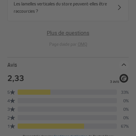
Les lamelles verticales du store peuvent-elles être
raccourcies ?
Plus de questions
Page daide par
OMQ
Avis
Rideau occultant - Ambiance propice à la
détente
Vous adorez dormir ? Et si, chaque matin, vous ne vous réveilliez
plus arraché du lit par les rayons trop ardens du soleil qui
éblouissent. Misez sur notre rideau occultant afin de
créer une
obscurité totale
et profitez d'un sommeil imperturbable,
profond et réparateur. Chaque soir, votre salon, est éclairé par la
lumière irritante d'un lampadaire, pendant que vous rêvez d'une
ambiance propice à la détente et d'un espace intime ? Plus jamais
! Nos rideaux empêcheront la lumière de passer chez vous