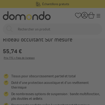
Échantillons gratuits
tenu principal
/
/
Domondo
Stores intérieurs
Rideaux et voilages
Rideaux sur mesure
Réf. produit:
1000027909
Rideau occultant Sur mesure
55,74 €
Prix TTC + frais de livraison
Tissus pour obscurcissement partiel et total
Doté d’une protection acoustique et d’un revêtement
thermique
De nombreuses options de suspension : bande multifonction,
plis doubles et œillets