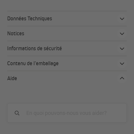
l'atmosphère de votre intérieur, tout en préservant votre
intimié. Ses somptueux tissus, donneront le ton et apporteront
beaucoup d’élégance et de classe à votre déco. À la fois design et
Données Techniques
pratique, il transormera votre intérieur en un nid douillet, un
véritable cocon propice à la détente et à la relaxation.
Notices
Informations de sécurité
Tissu obscurcissant
Couleurs intemporelles et tendance
Contenu de l’emballage
Un tombé élégant en toutes circonstances
Assure une grande intimité
et
un contrôle intégral de
Aide
la lumière
Parfait isolant thermique et acoustique
Une obscurité totale ou une ambiance zen
apparaîtront avec un seul geste de main
Un look résolument moderne grâce aux œillets
Entretien sans souci, pour un quotidien plus simple.
Nos rideaux sont lavables en machine et conservent
leur beauté au fil du temps. Un intérieur toujours