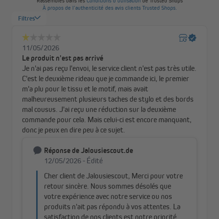
et
préserveront votre intimité tout en bloquant les regards
indiscrets
. Ils amélioreront votre sensation de confort et de
bien-être. Ils vous permettront de créer un véritable cocon et de
plonger votre espace de vie dans une atmosphère calme et
reposante.
En plus de leur élégance, notre rideau
présente aussi des
performances énergetiques optimales
. Il piégera l'air à intérieur
de la pièce de sorte à évacuer la chaleur en été et à l'emmagasiner
en hiver afin que vous puissiez profiter d'un confort sans
précédent quelle que soit la saison. Il
permettra également
d'améliorer l'acoustique
des pièces et d'isoler votre intérieur des
nuisances sonores extérieurs.
Notre rideau se décline en une palette de coloris neutres et
subtils, parfaitement pensés pour s’harmoniser avec tous les
styles d’intérieur. Que ce soit dans le salon, la chambre ou même
un bureau, ces teintes douces créent une atmosphère
chaleureuse, reposante et élégante.
En optant pour des tons naturels comme le beige, le blanc cassé
ou le gris perle, vous transformez instantanément votre pièce