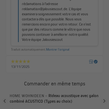
Commander en même temps
ORA
Rideau acoustique avec galon
HOME WOHNIDEEN –
HO
combiné ACUSTICO (Types au choix)
ban
bla