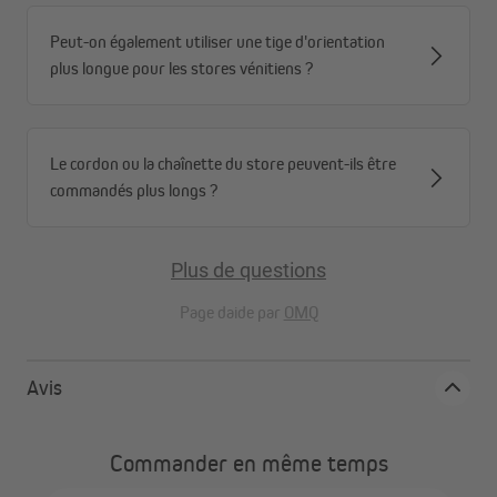
Peut-on également utiliser une tige d'orientation
plus longue pour les stores vénitiens ?
Le cordon ou la chaînette du store peuvent-ils être
Fixation facile sans perçage
commandés plus longs ?
Les mini‑clips de serrage VICTORIA M permettent de fixer votre
store directement sur le battant de la fenêtre ou de la porte en
Plus de questions
serrant, sans aucun perçage.
Page daide par
OMQ
Parfait pour les fenêtres en PVC, notamment dans les
appartements en location.
Retrait facile : le store peut être enlevé à tout moment sans
Avis
laisser de traces ni endommager le cadre.
Commander en même temps