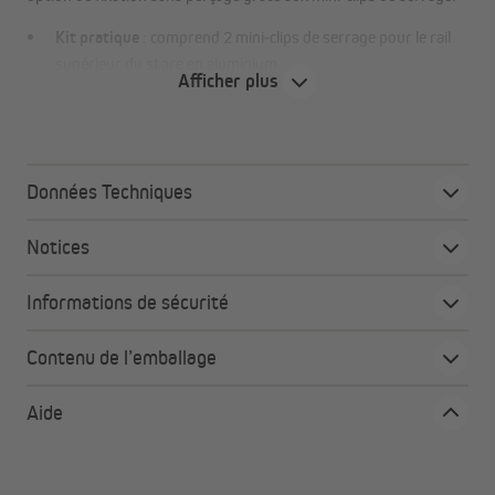
Kit pratique
: comprend 2 mini‑clips de serrage pour le rail
supérieur du store en aluminium.
Afficher plus
Installation facile
: plus besoin de visser le store au mur,
pour un montage rapide et sûr.
Compatibilité
: spécialement conçu pour nos stores en
aluminium VICTORIA M Standard.
Données Techniques
Notices
Tous les avantages en un coup d'œil
Fixation facile sans perçage
Informations de sécurité
Supports en plastique flexibles en blanc
Contenu de l’emballage
Aide