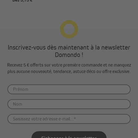
Étape 1
Placez le store à ras du bord supérieur du battant de la fenêtre.
Accrochez ensuite les mini-clips de serrage, en commençant par
le côté plat sur le battant, de manière à ce que la partie incurvée
du clip s’insère dans le rail supérieur du store.
Étape 2
Inscrivez-vous dès maintenant à la newsletter
Domondo !
Assurez-vous que les mini-clips sont complètement enclenchés
sous la rainure du rail supérieur. Vérifiez que les joints en
Recevez 5 € offerts sur votre première commande et ne manquez
caoutchouc ne sont pas tordus, car cela pourrait compliquer la
plus aucune nouveauté, tendance, astuce déco ou offre exclusive.
fixation et pousser les clips vers le haut.