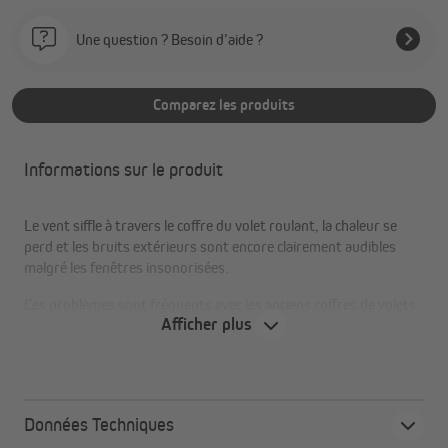
Une question ? Besoin d’aide ?
Comparez les produits
Informations sur le produit
Le vent siffle à travers le coffre du volet roulant, la chaleur se
perd et les bruits extérieurs sont encore clairement audibles
malgré les fenêtres insonorisées.
Ces problèmes sont fréquents avec les anciens coffres de volets
Afficher plus
roulants mal isolés. Pour obtenir une isolation complète de vos
caissons de volets roulants, nous recommandons donc d'isoler
également les faces avant du coffre. Pour cela, l'isolation latérale
du coffre de volet roulant DiHa de 13 mm en mousse de PE est
particulièrement adaptée.
Données Techniques
Le tapis isolant en polyéthylène, en mousse de PE à cellules