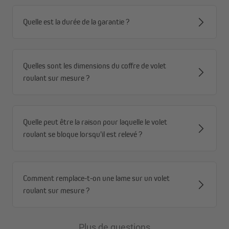
Quelle est la durée de la garantie ?
Quelles sont les dimensions du coffre de volet
roulant sur mesure ?
Quelle peut être la raison pour laquelle le volet
roulant se bloque lorsqu'il est relevé ?
Comment remplace-t-on une lame sur un volet
roulant sur mesure ?
Montage facile
La pièce moulée est simplement découpée pour s'adapter aux
couvercles avant et collée dans le coffre du volet roulant. Pour la
Plus de questions