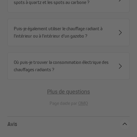
spots à quartz et les spots au carbone ?
radiateurs JAROLIFT, qu'il s'agisse de radiateurs halogènes,
carbone ou quartz
Puis-je également utiliser le chauffage radiant à
Radiateur JAROLIFT | Radiateur infrarouge halogène, 2000
l'intérieur ou à l'intérieur d'un gazebo ?
watts
Où puis-je trouver la consommation électrique des
chauffages radiants ?
Plus de questions
Page daide par
OMQ
Avis