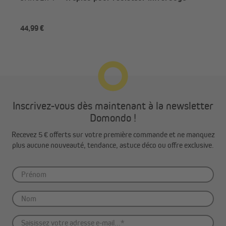
44,99 €
51,
Inscrivez-vous dès maintenant à la newsletter
Domondo !
Vers le produit
Recevez 5 € offerts sur votre première commande et ne manquez
plus aucune nouveauté, tendance, astuce déco ou offre exclusive.
Radiateur JAROLIFT | Radiateur infrarouge quartz, 2000 watts