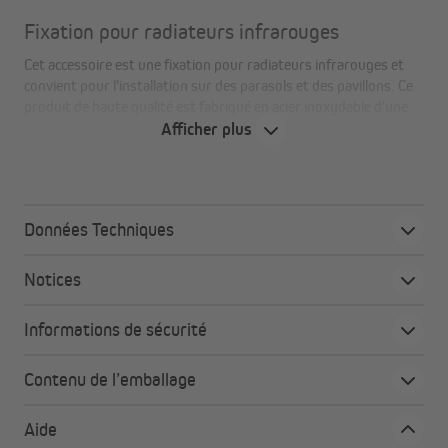
Fixation pour radiateurs infrarouges
Cet accessoire est une fixation pour radiateurs infrarouges et
convient pour l'installation sur des parasols et des pavillons. Ce
produit de haute qualité est fabriqué en acier inoxydable d'une
épaisseur de 2 mm et est disponible en couleur argent.
Afficher plus
Cette fixation aux dimensions de 210 x 104 x 40 mm a un poids
de 0,43 kg. L'avantage de cette fixation pour parasol : réglable en
hauteur pour un usage individuel.
Données Techniques
Notices
Vos avantages en un coup d'œil
Dimensions : 210 x 104 x 40 mm
Informations de sécurité
Poids : 0,43 kg
Épaisseur : 2 mm
Contenu de l’emballage
Matériau : Acier inoxydable
Couleur : Argent
Aide
Convient pour les parasols et les pavillons