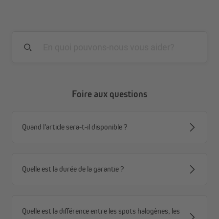
Pour tous les radiateurs infrarouges JAROLIFT
(halogène, carbone, quartz)
Réglable en hauteur
Foire aux questions
Quand l'article sera-t-il disponible ?
Quelle est la durée de la garantie ?
Quelle est la différence entre les spots halogènes, les
Les fixations pour parasol et pavillon conviennent à tous les