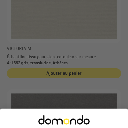
VICTORIA M
Échantillon tissu pour store enrouleur sur mesure
A-1652 gris, translucide, Athènes
Ajouter au panier