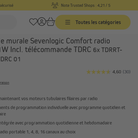
sécurisé
Note Trusted Shops : 4,21 / 5
Toutes les catégories
Réf. produit :
60000893
 murale Sevenlogic Comfort radio
W Incl. télécommande TDRC
Commandes programmables
6x TDRRT-
Commandes filaires
TDRC 01
programmables avec recepteur
radio
aux
Commandes sans fil
vraison
programmables
Accessoires pour commandes
aintenant vos moteurs tubulaires filaires par radio
programmables
ents de programmation individuelle avec programme quotidien et
ire
ce
Moteurs pour portes de garage
intégrée avec programmation quotidienne et hebdomadaire
es
Accessoires pour moteurs de
dio portable 1, 4, 8, 16 canaux au choix
portes de garage