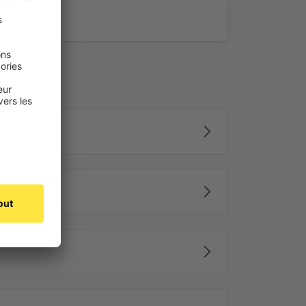
TDRRT-01W – Double mode de
ns un seul appareil :
e la série JAROLIFT®™ TDR (disponibles à la vente
tégrés, permettant de piloter le volet roulant sur