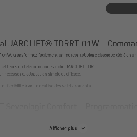
anal JAROLIFT® TDRRT-01W – Command
-01W, transformez facilement un moteur tubulaire classique câblé en un 
s émetteurs ou télécommandes radio JAROLIFT TDR.
r nécessaire, adaptation simple et efficace.
t flexibilité à votre gestion des volets roulants.
 Sevenlogic Comfort – Programmation
Afficher plus
lle de vos volets roulants et stores devient un jeu d’enfant.