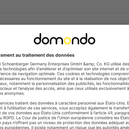
gramme personnalisables pour différents horaires.
 pour un jour spécifique ou un schéma hebdomadaire (semaine
e entière : lun-dim).
 semaines, pour conserver vos réglages même en cas de coupure
se vos volets selon votre rythme de vie et vous apporte un confort
RT-01W – Design modulaire et
ur une installation simple et flexible. Il se compose de 3
 l’horloge solidement au mur.
 la possibilité d’intégrer le module horloge dans un autre
ermédiaire adapté.