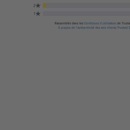
Le nombre de canaux correspond au nombre de moteur
individuellement avec la télécommande.
Fonctionnalités pratiques :
Programmation flexible : plusieurs moteurs ou réc
Mode groupe (TDRC 04, 08, 16) : permet de faire
moteurs/récepteurs programmés, pour un confor
Avec la télécommande radio JAROLIFT TDRC, vous pilot
manière simple, rapide et adaptée à votre installation.