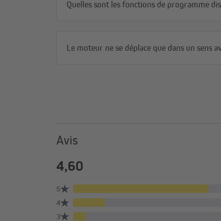
Quelles sont les fonctions de programme di
Le moteur ne se déplace que dans un sens a
Aperçu de la télécommande
Avis
Avec la série JAROLIFT TDRC, vous choisissez la télé
TDRC 01 : 1 canal
TDRC 04 : 4 canaux
TDRC 08 : 8 canaux
TDRC 16 : 16 canaux