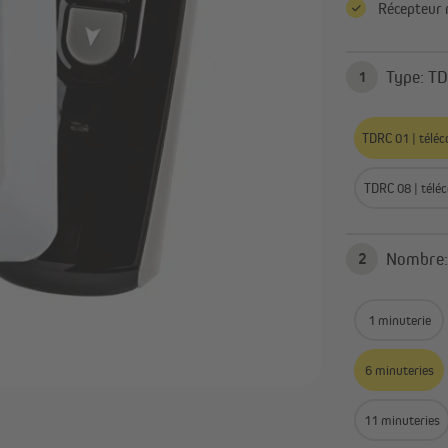
Maison connectée Homepilot
Récepteur 
Installation électrique
Actionneurs et capteurs pour
maison connectée
Minuteries programmable
Typ
1
Tout afficher
TDRC 01 | télé
TDRC 08 | tél
2
1 minuterie
6 minuteries
11 minuteries