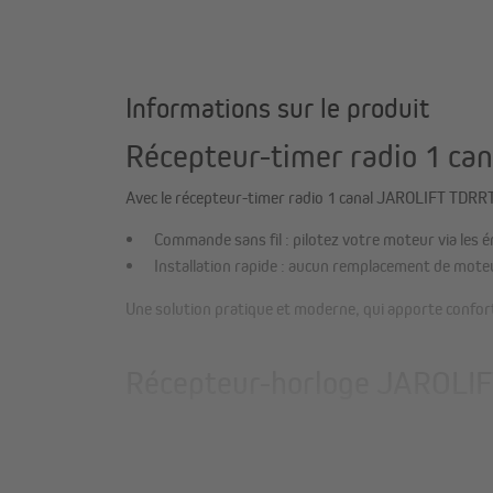
Informations sur le produit
Récepteur-timer radio 1 c
Avec le récepteur-timer radio 1 canal JAROLIFT TDRRT
Commande sans fil : pilotez votre moteur via le
Installation rapide : aucun remplacement de moteu
Une solution pratique et moderne, qui apporte confort e
Récepteur-horloge JAROLIFT
Avec le récepteur radio TDRRT-01W, la gestion tempore