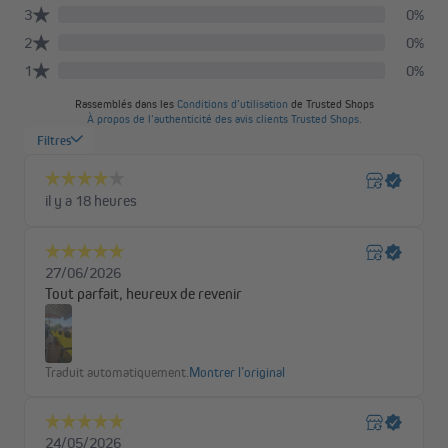
Comparaison des revêtements : HDPE vs
Polyester
HDPE /
Polyester / imperméable
revêtement de
balcon
respirant
Type de
respirant
imperméable (jusqu'à une
tissu
colonne d'eau de 600
mm/m²) / coupe-vent
Matériau
HDPE / 180 g
Tissu polyester enduit PU /
par m²
160 g par m²