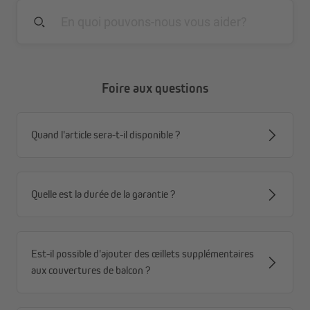
Adapté à de nombreux types de balcons et terrasses
– ainsi qu’à d’autres balustrades et clôtures
Résistant aux intempéries et durable – matériau
performant avec finition de haute qualité
Fixation simple et flexible – utilisez la corde fournie ou
Foire aux questions
optez pour des tendeurs et colliers de serrage
supplémentaires
Respirant, à séchage rapide et résistant à la
Quand l'article sera-t-il disponible ?
moisissure – profitez des propriétés exceptionnelles
du tissu HDPE
Quelle est la durée de la garantie ?
Est-il possible d'ajouter des œillets supplémentaires
aux couvertures de balcon ?