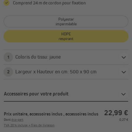
Comprend 24 m de cordon pour fixation
Polyester
imperméable
HDPE
respirant
Coloris du tissu: jaune
1
Largeur x Hauteur en cm: 500 x 90 cm
2
Accessoires pour votre produit
22,99 €
Prix unitaire, accessoires inclus
, accessoires inclus
Dont
éco-part
0,27 €
TVA 20 % incluse + frais de livraison