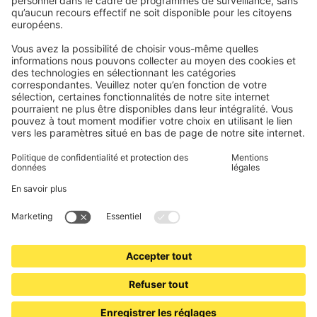
Consignes de sécurité
Électronique et radio
Enregistrements
Informations obligatoires pour les consommateurs
Partenaires d'expédition
Mentions légales
Conditions générales de vente
Politique de confidentialité et protection des données
Informations sur l’élimination des piles et équipements
électroniques (BattG / DEEE)
Conditions de garantie
Paramètres des cookies
Contacts
Déclaration d'accessibilité
www.jalousiescout.de
•
www.jalousiescout.at
•
www.domondo.es
•
www.domondo.fr
•
www.domondo.it
•
www.domondo.pl